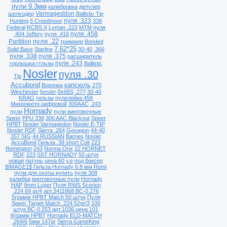
пули 9.3мм
калибровка
депулер
Varmageddon
шелходер
Ballistic Tip
пуля .323
Hunting
5 Creedmoor
338
Federal
RCBS X
Lyman .223
MTM
пуля
пуля .458
.404 Jeffery
пуля .416
пуля .22
Partition
триммер
Bonded
7.62*25
Solid Base
Starline
30-40
.366
пуля .338
пуля .375
расширитель
пуля .243
горлышка гтльзы
Ballistic
Nosler
пуля .30
Tip
Accubond
капсюль
Воронка
270
Winchester
forster
8х68S
.277
30-40
KRAG
гильзы
пулелейка 458
Микрометр цифровой
300AAC
.243
Hornady
пули
пули винтовочные
Speer
PPU 338
300 AAC Blackout
Speer
HPBT
Nosler Varmagedon
Nosler E-TIP
Nosler RDF
Sierra .264
Gexagon
44-40
357 SIG
44 RUSSIAN
Barnes
Nosler
AccuBond
Гильза .38 short Colt
223
Remington
243
Norma Orix
22 HORNET
RDF
223
SST HORNADY
50 штук
новая
латунь
цена 60 у.е
под боксер
$IMAGE1$ Гильза Hornady 6.8 мм Remi
пули для охоты купить
пуля 308
калибра
винтовочные пули
Hornady
HAP
9mm Luger
Пуля RWS Scorion
.224 69 gr/4
арт.2411868 ВС-0.276
5грамм HPBT Match 50 штук
Пуля
Speer Target Match .224 52gr/3
100
штук ВС-0.253 арт.1036 цена 101
4грамм HPBT
Hornady ELD-MATCH
.264/6
5мм 147gr
Sierra GameKing