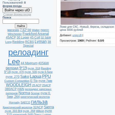
Пользователей:
0
форма входа
Войти через uID
Старая форма входа
Поиск
Ложе для СКС. Новый, береза, складское
магазин
7.62*38
пресс
цена 3000 рублей
Walter
Frankford Arsenal
Winchester
Добавил
:
uniproft
|
45ACP
30 Luger
45 Colt
32 S&W
Просмотров
:
1969
|
Рейтинг
:
0.0
/
0
Lyman
Redding
RCBS
38
Long
Special
релоадинг
Lee
44 Magnum
40S&W
релоад
9*19
пуля .318
Reeding
9*18
пуля .470
пуля .500
пули 6.5мм
Lapua
PPU
Sako
пуля .270
E-Tip
пуля 7мм
Custom Competition
WOODLEIGH
25 ACP
25ACP
380ACP
H&N
релоадинг нарезных
Norma
пули 6.
патронов
Scenar
5мм
.264
кинетический молоток
гильза
Hornady
SAECO
Sierra
32ACP
Кинетический молоток
пуля
пуля .303 Brit
пуля .358
Wilson
.310
хронограф
S&B
Пресс Lyman