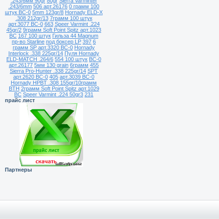
.243/6мм 90gr
80gr
Sierra Varminter
.243/6mm
506 арт.26176
0 грамм 100
штук ВС-0
5mm 123gr/8
Hornady ELD-X
.308 212gr/13
7грамм 100 штук
арт.3077 ВС-0
663
Speer Varmint .224
45gr/2
9грамм Soft Point Spitz арт.1023
ВС
167 100 штук
Гильза 44 Magnum
пр-во Starline
под боксер LP
397
6
грамм SP арт.3320 ВС-0
Hornady
Interlock .338 225gr/14
Пуля Hornady
ELD-MATCH .264/6
554 100 штук
ВС-0
арт.26177
5мм 130 grain
6грамм
455
Sierra Pro-Hunter .338 225gr/14
SPT
арт.2620 ВС-0
405
арт.3039 ВС-0
Hornady HPBT .308 155gr/10грамм
BTH
2грамм Soft Point Spitz арт.1029
ВС
Speer Varmint .224 50gr3
231
прайс лист
Партнеры