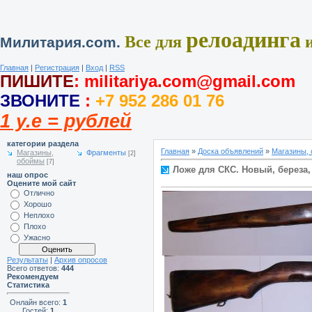
релоадинга
Все для
и
Милитария.com.
Главная
|
Регистрация
|
Вход
|
RSS
ПИШИТЕ
:
militariya.com@gmail.com
ЗВОНИТЕ
:
+7 952 286 01 76
1 у.е = рублей
категории раздела
Главная
»
Доска объявлений
»
Магазины,
Магазины,
Фрагменты
[2]
обоймы
[7]
Ложе для СКС. Новый, береза,
наш опрос
Оцените мой сайт
Отлично
Хорошо
Неплохо
Плохо
Ужасно
Результаты
|
Архив опросов
Всего ответов:
444
Рекомендуем
Статистика
Онлайн всего:
1
Гостей:
1