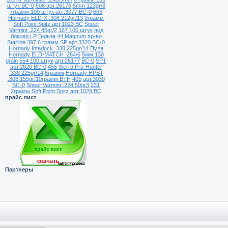
штук ВС-0
506 арт.26176
5mm 123gr/8
7грамм 100 штук арт.3077 ВС-0
663
Hornady ELD-X .308 212gr/13
9грамм
Soft Point Spitz арт.1023 ВС
Speer
Varmint .224 45gr/2
167 100 штук
под
боксер LP
Гильза 44 Magnum
пр-во
Starline
397
6 грамм SP арт.3320 ВС-0
Hornady Interlock .338 225gr/14
Пуля
Hornady ELD-MATCH .264/6
5мм 130
grain
554 100 штук
арт.26177
ВС-0
SPT
арт.2620 ВС-0
455
Sierra Pro-Hunter
.338 225gr/14
6грамм
Hornady HPBT
.308 155gr/10грамм BTH
405
арт.3039
ВС-0
Speer Varmint .224 50gr3
231
2грамм Soft Point Spitz арт.1029 ВС
прайс лист
Партнеры