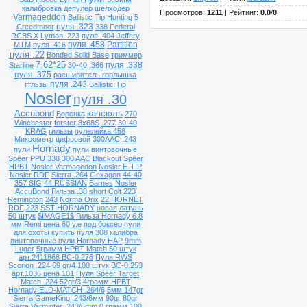
калибровка
депулер
шелходер
Просмотров
:
1211
|
Рейтинг
:
0.0
/
0
Varmageddon
Ballistic Tip Hunting
5
пуля .323
Creedmoor
338 Federal
RCBS X
Lyman .223
пуля .404 Jeffery
пуля .458
Partition
MTM
пуля .416
пуля .22
Bonded Solid Base
триммер
7.62*25
пуля .338
Starline
30-40
.366
пуля .375
расширитель горлышка
пуля .243
гтльзы
Ballistic Tip
Nosler
пуля .30
Accubond
капсюль
Воронка
270
Winchester
forster
8х68S
.277
30-40
KRAG
гильзы
пулелейка 458
Микрометр цифровой
300AAC
.243
Hornady
пули
пули винтовочные
Speer
PPU 338
300 AAC Blackout
Speer
HPBT
Nosler Varmagedon
Nosler E-TIP
Nosler RDF
Sierra .264
Gexagon
44-40
357 SIG
44 RUSSIAN
Barnes
Nosler
AccuBond
Гильза .38 short Colt
223
Remington
243
Norma Orix
22 HORNET
RDF
223
SST HORNADY
новая
латунь
50 штук
$IMAGE1$ Гильза Hornady 6.8
мм Remi
цена 60 у.е
под боксер
пули
для охоты купить
пуля 308 калибра
винтовочные пули
Hornady HAP
9mm
Luger
5грамм HPBT Match 50 штук
арт.2411868 ВС-0.276
Пуля RWS
Scorion .224 69 gr/4
100 штук ВС-0.253
арт.1036 цена 101
Пуля Speer Target
Match .224 52gr/3
4грамм HPBT
Hornady ELD-MATCH .264/6
5мм 147gr
Sierra GameKing .243/6мм 90gr
80gr
Sierra Varminter .243/6mm
0 грамм 100