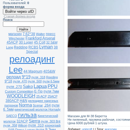
Пользователей:
0
форма входа
Войти через uID
Старая форма входа
Поиск
магазин
7.62*38
пресс
Walter
Frankford Arsenal
Winchester
45ACP
30 Luger
45 Colt
32 S&W
Lyman
Redding
RCBS
38
Long
Special
релоадинг
Lee
44 Magnum
40S&W
релоад
9*19
пуля .318
Reeding
9*18
пуля .470
пуля .500
пули 6.5мм
Lapua
PPU
Sako
пуля .270
E-Tip
пуля 7мм
Custom Competition
WOODLEIGH
25 ACP
25ACP
380ACP
H&N
релоадинг нарезных
Norma
.264
пули
патронов
Scenar
6. 5мм
кинетический молоток Hornady
гильза
SAECO
Кинетический
Магазин для М-38 Беретта
Не пиленный, пружина рабочая, состояни
Sierra
32ACP
молоток
пуля .303 Brit
Цена 6000 рублей 1 штука.
пуля .310
пуля .358
Wilson
хронограф
пули 9.3мм
Добавил
:
uniproft
| |
Теги
:
магазин
S&B
Пресс Lyman