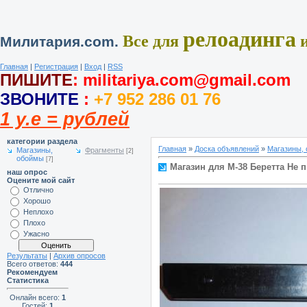
релоадинга
Все для
и
Милитария.com.
Главная
|
Регистрация
|
Вход
|
RSS
ПИШИТЕ
:
militariya.com@gmail.com
ЗВОНИТЕ
:
+7 952 286 01 76
1 у.е = рублей
категории раздела
Главная
»
Доска объявлений
»
Магазины,
Магазины,
Фрагменты
[2]
обоймы
[7]
Магазин для М-38 Беретта Не 
наш опрос
Оцените мой сайт
Отлично
Хорошо
Неплохо
Плохо
Ужасно
Результаты
|
Архив опросов
Всего ответов:
444
Рекомендуем
Статистика
Онлайн всего:
1
Гостей:
1