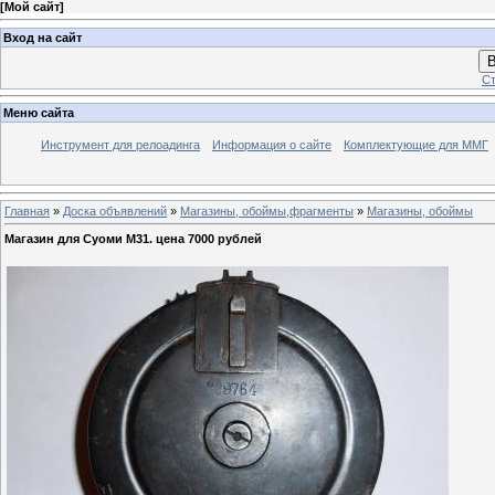
[
Мой сайт
]
Вход на сайт
В
Ст
Меню сайта
Инструмент для релоадинга
Информация о сайте
Комплектующие для ММГ
Главная
»
Доска объявлений
»
Магазины, обоймы,фрагменты
»
Магазины, обоймы
Магазин для Суоми М31. цена 7000 рублей