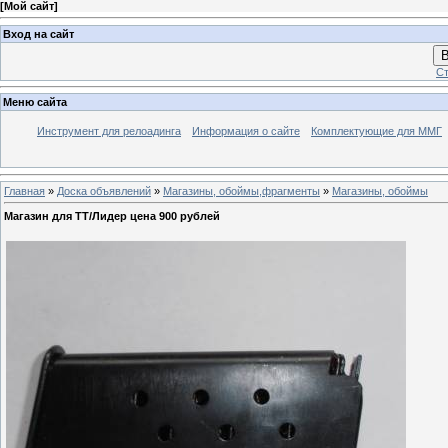
[
Мой сайт
]
Вход на сайт
В
Ст
Меню сайта
Инструмент для релоадинга
Информация о сайте
Комплектующие для ММГ
Главная
»
Доска объявлений
»
Магазины, обоймы,фрагменты
»
Магазины, обоймы
Магазин для ТТ/Лидер цена 900 рублей