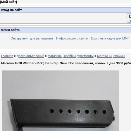
[
Мой сайт
]
Вход на сайт
В
Ст
Меню сайта
Инструмент для релоадинга
Информация о сайте
Комплектующие для ММГ
Главная
»
Доска объявлений
»
Магазины, обоймы,фрагменты
»
Магазины, обоймы
Магазин Р-38 Walther (P-38) Вальтер, 9мм. Послевоенный, новый. Цена 3000 руб