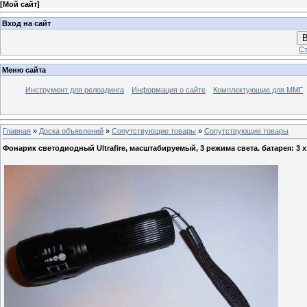
[
Мой сайт
]
Вход на сайт
В
Ст
Меню сайта
Инструмент для релоадинга
Информация о сайте
Комплектующие для ММГ
Главная
»
Доска объявлений
»
Сопутствующие товары
»
Сопутствующие товары
Фонарик светодиодный Ultrafire, масштабируемый, 3 режима света. батарея: 3 