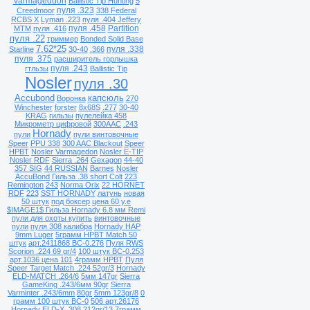
Varmageddon
Ballistic Tip Hunting
5
пуля .323
Creedmoor
338 Federal
RCBS X
Lyman .223
пуля .404 Jeffery
пуля .458
Partition
MTM
пуля .416
пуля .22
триммер
Bonded Solid Base
7.62*25
пуля .338
Starline
30-40
.366
пуля .375
расширитель горлышка
пуля .243
гтльзы
Ballistic Tip
Nosler
пуля .30
Accubond
капсюль
Воронка
270
Winchester
forster
8х68S
.277
30-40
KRAG
гильзы
пулелейка 458
Микрометр цифровой
300AAC
.243
Hornady
пули
пули винтовочные
Speer
PPU 338
300 AAC Blackout
Speer
HPBT
Nosler Varmagedon
Nosler E-TIP
Nosler RDF
Sierra .264
Gexagon
44-40
357 SIG
44 RUSSIAN
Barnes
Nosler
AccuBond
Гильза .38 short Colt
223
Remington
243
Norma Orix
22 HORNET
RDF
223
SST HORNADY
латунь
новая
50 штук
под боксер
цена 60 у.е
$IMAGE1$ Гильза Hornady 6.8 мм Remi
пули для охоты купить
винтовочные
пули
пуля 308 калибра
Hornady HAP
9mm Luger
5грамм HPBT Match 50
штук
арт.2411868 ВС-0.276
Пуля RWS
Scorion .224 69 gr/4
100 штук ВС-0.253
арт.1036 цена 101
4грамм HPBT
Пуля
Speer Target Match .224 52gr/3
Hornady
ELD-MATCH .264/6
5мм 147gr
Sierra
GameKing .243/6мм 90gr
Sierra
Varminter .243/6mm
80gr
5mm 123gr/8
0
грамм 100 штук ВС-0
506 арт.26176
Hornady ELD-X .308 212gr/13
7грамм