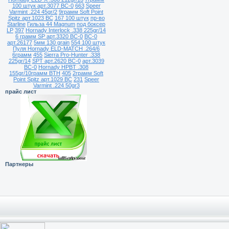
100 штук арт.3077 ВС-0
663
Speer
Varmint .224 45gr/2
9грамм Soft Point
Spitz арт.1023 ВС
167 100 штук
пр-во
Starline
Гильза 44 Magnum
под боксер
LP
397
Hornady Interlock .338 225gr/14
6 грамм SP арт.3320 ВС-0
ВС-0
арт.26177
5мм 130 grain
554 100 штук
Пуля Hornady ELD-MATCH .264/6
6грамм
455
Sierra Pro-Hunter .338
225gr/14
SPT арт.2620 ВС-0
арт.3039
ВС-0
Hornady HPBT .308
155gr/10грамм BTH
405
2грамм Soft
Point Spitz арт.1029 ВС
231
Speer
Varmint .224 50gr3
прайс лист
Партнеры