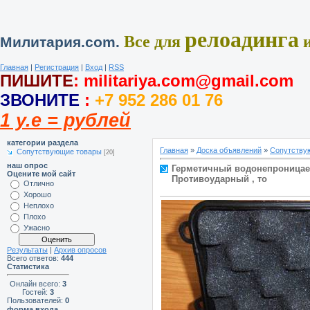
релоадинга
Все для
и
Милитария.com.
Главная
|
Регистрация
|
Вход
|
RSS
ПИШИТЕ
:
militariya.com@gmail.com
ЗВОНИТЕ
:
+7 952 286 01 76
1 у.е = рублей
категории раздела
Главная
»
Доска объявлений
»
Сопутству
Сопутствующие товары
[20]
наш опрос
Герметичный водонепроницаемы
Оцените мой сайт
Противоударный , то
Отлично
Хорошо
Неплохо
Плохо
Ужасно
Результаты
|
Архив опросов
Всего ответов:
444
Статистика
Онлайн всего:
3
Гостей:
3
Пользователей:
0
форма входа