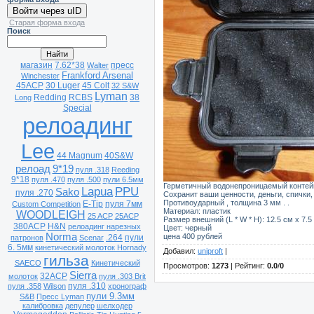
Войти через uID
Старая форма входа
Поиск
магазин
7.62*38
пресс
Walter
Frankford Arsenal
Winchester
45ACP
30 Luger
45 Colt
32 S&W
Lyman
Redding
RCBS
38
Long
Special
релоадинг
Lee
44 Magnum
40S&W
релоад
9*19
пуля .318
Reeding
9*18
пуля .470
пуля .500
пули 6.5мм
Герметичный водонепроницаемый контей
Lapua
PPU
Sako
пуля .270
Сохранит ваши ценности, деньги, спички, 
Противоударный , толщина 3 мм . .
E-Tip
пуля 7мм
Custom Competition
Материал: пластик
WOODLEIGH
25 ACP
25ACP
Размер внешний (L * W * H): 12.5 см x 7.5 с
380ACP
H&N
релоадинг нарезных
Цвет: черный
Norma
цена 400 рублей
.264
пули
патронов
Scenar
6. 5мм
кинетический молоток Hornady
Добавил
:
uniproft
|
гильза
SAECO
Кинетический
Просмотров
:
1273
|
Рейтинг
:
0.0
/
0
Sierra
32ACP
молоток
пуля .303 Brit
пуля .310
пуля .358
Wilson
хронограф
пули 9.3мм
S&B
Пресс Lyman
калибровка
депулер
шелходер