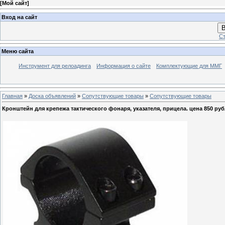
[
Мой сайт
]
Вход на сайт
В
Ст
Меню сайта
Инструмент для релоадинга
Информация о сайте
Комплектующие для ММГ
Главная
»
Доска объявлений
»
Сопутствующие товары
»
Сопутствующие товары
Кронштейн для крепежа тактического фонаря, указателя, прицела. цена 850 ру