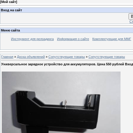
[
Мой сайт
]
Вход на сайт
В
Ст
Меню сайта
Инструмент для релоадинга
Информация о сайте
Комплектующие для ММГ
Главная
»
Доска объявлений
»
Сопутствующие товары
»
Сопутствующие товары
Универсальное зарядное устройство для аккумуляторов. Цена 550 рублей Вход: 