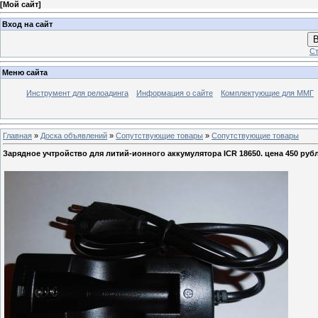
[
Мой сайт
]
Вход на сайт
В
Ст
Меню сайта
Инструмент для релоадинга
Информация о сайте
Комплектующие для ММГ
Главная
»
Доска объявлений
»
Сопутствующие товары
»
Сопутствующие товары
Зарядное учтройство для литий-ионного аккумулятора ICR 18650. цена 450 руб