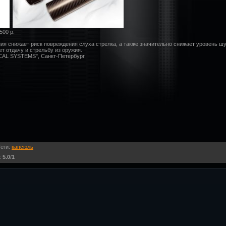
500 р.
ия снижает риск повреждения слуха стрелка, а также значительно снижает уровень 
ет отдачу и стрельбу из оружия.
CAL SYSTEMS", Санкт-Петербург
Теги
:
капсюль
:
5.0
/
1