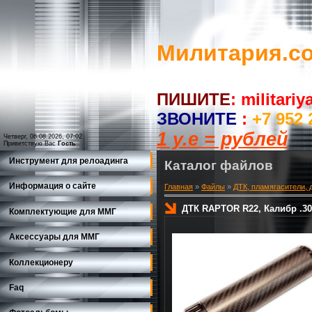
Милитария.c
ПИШИТЕ
:
militari
ЗВОНИТЕ
:
+7 952 
1 у.е = рублей
Четверг, 06.08.2026, 07:02
Приветствую Вас
Гость
Инструмент для релоадинга
Каталог файлов
Информация о сайте
Главная
»
Файлы
»
ДТК, пламягасители, 
ДТК RAPTOR R22, Калибр .30,
Комплектующие для ММГ
Аксессуары для ММГ
Коллекционеру
Faq