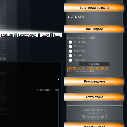
категории раздела
ДТК STS
[7]
наш опрос
Главная
|
Регистрация
|
Вход
|
RSS
Оцените мой сайт
Отлично
Хорошо
Неплохо
Плохо
Ужасно
Результаты
|
Архив опросов
Всего ответов:
444
Рекомендуем
28.01.2016, 15:00
Статистика
Онлайн всего:
1
Гостей:
1
Пользователей:
0
форма входа