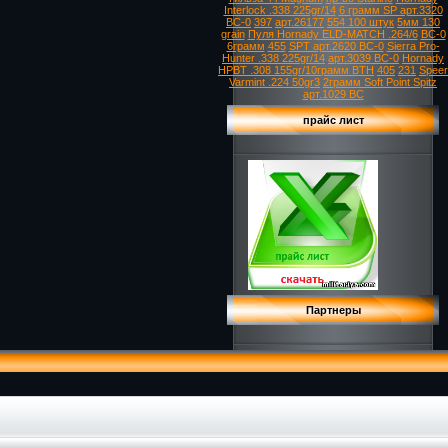
Interlock .338 225gr/14
6 грамм SP арт.3320
ВС-0
397
арт.26177
554 100 штук
5мм 130
grain
Пуля Hornady ELD-MATCH .264/6
ВС-0
6грамм
455
SPT арт.2620 ВС-0
Sierra Pro-
Hunter .338 225gr/14
арт.3039 ВС-0
Hornady
HPBT .308 155gr/10грамм BTH
405
231
Speer
Varmint .224 50gr3
2грамм Soft Point Spitz
арт.1029 ВС
прайс лист
Партнеры