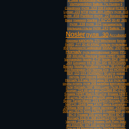
калибровка
депулер
шелходер
Varmageddon
Ballistic Tip Hunting
5
пуля .323
Creedmoor
338 Federal
RCBS X
Lyman .223
MTM
пуля .404 Jeffery
пуля .416
пуля .22
пуля .458
Partition
Bonded Solid
7.62*25
Base
триммер
Starline
30-40
.366
пуля .338
пуля .375
расширитель
пуля .243
горлышка гтльзы
Ballistic Tip
Nosler
пуля .30
Accubond
капсюль
Воронка
270 Winchester
forster
8х68S
.277
30-40 KRAG
гильзы
пулелейка
458
Микрометр цифровой
300AAC
.243
пули
Hornady
пули винтовочные
Speer
PPU
338
300 AAC Blackout
Speer HPBT
Nosler
Varmagedon
Nosler E-TIP
Nosler RDF
Sierra
.264
Gexagon
44-40
357 SIG
44 RUSSIAN
Barnes
Nosler AccuBond
Гильза .38 short Colt
223 Remington
243
Norma Orix
22 HORNET
RDF
223
SST HORNADY
50 штук
новая
латунь
под боксер
$IMAGE1$ Гильза
Hornady 6.8 мм Remi
цена 60 у.е
пули для
охоты купить
пуля 308 калибра
винтовочные
пули
Hornady HAP
9mm Luger
Пуля RWS
Scorion .224 69 gr/4
арт.2411868 ВС-0.276
5грамм HPBT Match 50 штук
4грамм HPBT
100 штук ВС-0.253 арт.1036 цена 101
Пуля
Speer Target Match .224 52gr/3
Hornady ELD-
MATCH .264/6
5мм 147gr
Sierra GameKing
.243/6мм 90gr
80gr
Sierra Varminter .243/6mm
506 арт.26176
5mm 123gr/8
0 грамм 100 штук
ВС-0
7грамм 100 штук арт.3077 ВС-0
Hornady ELD-X .308 212gr/13
663
Speer
Varmint .224 45gr/2
9грамм Soft Point Spitz
арт.1023 ВС
167 100 штук
под боксер LP
Гильза 44 Magnum
пр-во Starline
Hornady