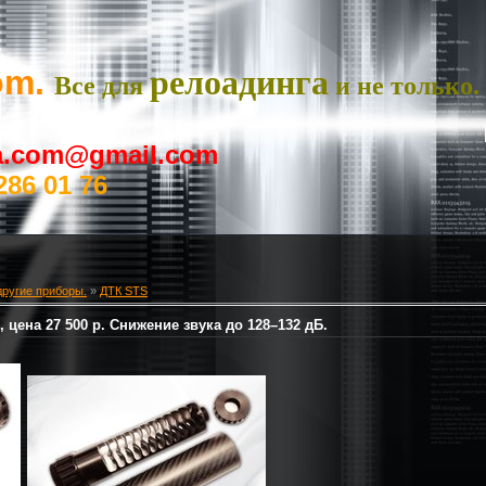
om.
релоадинга
Все для
и не только.
ya.com@gmail.com
286 01 76
другие приборы.
»
ДТК STS
 цена 27 500 р. Снижение звука до 128–132 дБ.