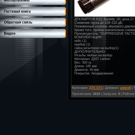
Фотоальбомы
Гостевая книга
ДТК RAPTOR R22, Калибр .30, цена 27 
Обратная связь
Снижение звука до 128–132 дБ.
Пониженный уровень звукового давлен
Кроме того, прибор значительно снижа
Видео
Производитель: "SUPPRESSIVE TACTI
КОМПЛЕКТАЦИЯ :
кейс (1)
прибор (1)
гайка резьбовая на выбор(1)
ДОПОЛНИТЕЛЬНО:
Резьбы любые на выбор.
Материал: Д16Т carbon
Вес: 300 гр.
Длина: 185 мм
Диаметр: 45 мм
Покрытие: Анодирование
Категория
:
ДТК STS
|
Добавил
:
uniproft
|
Просмотров
:
1610
|
Загрузок
:
0
|
Рейтинг