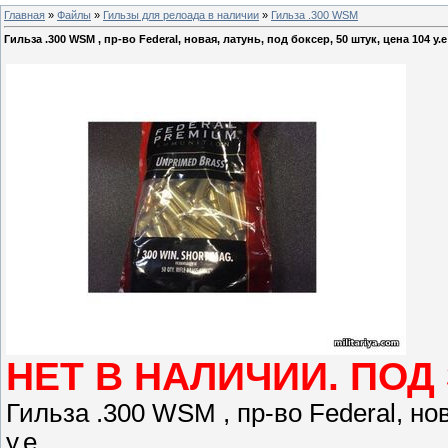
Главная
»
Файлы
»
Гильзы для релоада в наличии
»
Гильза .300 WSM
Гильза .300 WSM , пр-во Federal, новая, латунь, под боксер, 50 штук, цена 104 у.е
НЕТ В НАЛИЧИИ. ПОД
Гильза .300 WSM , пр-во Federal, нов
у.е