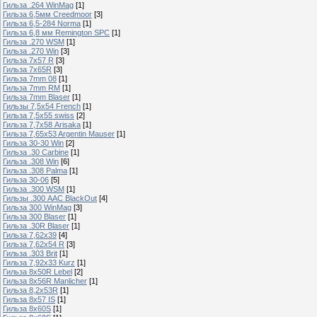
Гильза .264 WinMag
[1]
Гильза 6,5мм Creedmoor
[3]
Гильза 6,5-284 Norma
[1]
Гильза 6,8 мм Remington SPC
[1]
Гильза .270 WSM
[1]
Гильза .270 Win
[3]
Гильза 7х57 R
[3]
Гильза 7х65R
[3]
Гильза 7mm 08
[1]
Гильза 7mm RM
[1]
Гильза 7mm Blaser
[1]
Гильзы 7,5x54 French
[1]
Гильза 7,5x55 swiss
[2]
Гильза 7,7х58 Arisaka
[1]
Гильза 7,65x53 Argentin Mauser
[1]
Гильза 30-30 Win
[2]
Гильза .30 Carbine
[1]
Гильза .308 Win
[6]
Гильза .308 Palma
[1]
Гильза 30-06
[5]
Гильза .300 WSM
[1]
Гильзы .300 AAC BlackOut
[4]
Гильза 300 WinMag
[3]
Гильза 300 Blaser
[1]
Гильза .30R Blaser
[1]
Гильза 7,62х39
[4]
Гильза 7,62х54 R
[3]
Гильза .303 Brit
[1]
Гильза 7,92х33 Kurz
[1]
Гильза 8x50R Lebel
[2]
Гильза 8x56R Manlicher
[1]
Гильза 8,2х53R
[1]
Гильза 8х57 IS
[1]
Гильза 8x60S
[1]