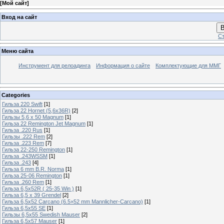
[
Мой сайт
]
Вход на сайт
В
Ст
Меню сайта
Инструмент для релоадинга
Информация о сайте
Комплектующие для ММГ
Categories
Гильза 220 Swift
[1]
Гильза 22 Hornet (5,6х36R)
[2]
Гильзы 5,6 х 50 Magnum
[1]
Гильза 22 Remington Jet Magnum
[1]
Гильза .220 Rus
[1]
Гильзы .222 Rem
[2]
Гильза .223 Rem
[7]
Гильза 22-250 Remington
[1]
Гильза .243WSSM
[1]
Гильза .243
[4]
Гильза 6 mm B.R. Norma
[1]
Гильза 25-06 Remington
[1]
Гильза .260 Rem
[1]
Гильза 6,5x52R ( 25-35 Win )
[1]
Гильза 6,5 х 39 Grendel
[2]
Гильза 6,5х52 Carcano (6.5×52 mm Mannlicher-Carcano)
[1]
Гильза 6,5х55 SE
[1]
Гильзы 6,5х55 Swedish Mauser
[2]
Гильза 6,5х57 Mauser
[1]