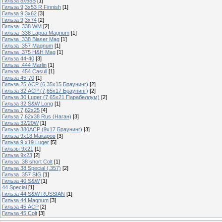
Гильза 8х68S
[1]
Гильза 9,3х53 R Finnish
[1]
Гильза 9,3х62
[3]
Гильза 9,3х74
[2]
Гильза .338 WM
[2]
Гильза .338 Lapua Magnum
[1]
Гильза .338 Blaser Mag
[1]
Гильза .357 Magnum
[1]
Гильза .375 H&H Mag
[1]
Гильза 44-40
[3]
Гильза .444 Marlin
[1]
Гильза .454 Casull
[1]
Гильза 45-70
[1]
Гильза 25 ACP (6,35х15 Браунинг)
[2]
Гильза 32 ACP (7,65х17 Браунинг)
[2]
Гильза 30 Luger (7,65х21 Парабеллум)
[2]
Гильза 32 S&W Long
[1]
Гильза 7,62х25
[4]
Гильза 7,62х38 Rus (Наган)
[3]
Гильза 32/20W
[1]
Гильза 380ACP (9х17 Браунинг)
[3]
Гильза 9х18 Макаров
[3]
Гильза 9 х19 Luger
[5]
Гильзы 9х21
[1]
Гильза 9х23
[2]
Гильза .38 short Colt
[1]
Гильза 38 Special (.357)
[2]
Гильза .357 SIG
[1]
Гильза 40 S&W
[1]
44 Special
[1]
Гильза 44 S&W RUSSIAN
[1]
Гильза 44 Magnum
[3]
Гильза 45 ACP
[2]
Гильза 45 Colt
[3]