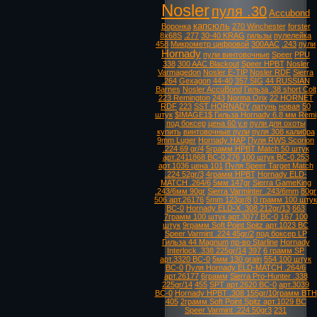
Nosler
пуля .30
Accubond
капсюль
Воронка
270 Winchester
forster
8х68S
.277
30-40 KRAG
гильзы
пулелейка
458
Микрометр цифровой
300AAC
.243
пули
Hornady
пули винтовочные
Speer
PPU
338
300 AAC Blackout
Speer HPBT
Nosler
Varmagedon
Nosler E-TIP
Nosler RDF
Sierra
.264
Gexagon
44-40
357 SIG
44 RUSSIAN
Barnes
Nosler AccuBond
Гильза .38 short Colt
223 Remington
243
Norma Orix
22 HORNET
RDF
223
SST HORNADY
латунь
новая
50
штук
$IMAGE1$ Гильза Hornady 6.8 мм Remi
под боксер
цена 60 у.е
пули для охоты
купить
винтовочные пули
пуля 308 калибра
9mm Luger
Hornady HAP
Пуля RWS Scorion
.224 69 gr/4
5грамм HPBT Match 50 штук
арт.2411868 ВС-0.276
100 штук ВС-0.253
арт.1036 цена 101
Пуля Speer Target Match
.224 52gr/3
4грамм HPBT
Hornady ELD-
MATCH .264/6
5мм 147gr
Sierra GameKing
.243/6мм 90gr
Sierra Varminter .243/6mm
80gr
506 арт.26176
5mm 123gr/8
0 грамм 100 штук
ВС-0
Hornady ELD-X .308 212gr/13
663
7грамм 100 штук арт.3077 ВС-0
167 100
штук
9грамм Soft Point Spitz арт.1023 ВС
Speer Varmint .224 45gr/2
под боксер LP
Гильза 44 Magnum
пр-во Starline
Hornady
Interlock .338 225gr/14
397
6 грамм SP
арт.3320 ВС-0
5мм 130 grain
554 100 штук
ВС-0
Пуля Hornady ELD-MATCH .264/6
арт.26177
6грамм
Sierra Pro-Hunter .338
225gr/14
455
SPT арт.2620 ВС-0
арт.3039
ВС-0
Hornady HPBT .308 155gr/10грамм BTH
405
2грамм Soft Point Spitz арт.1029 ВС
Speer Varmint .224 50gr3
231