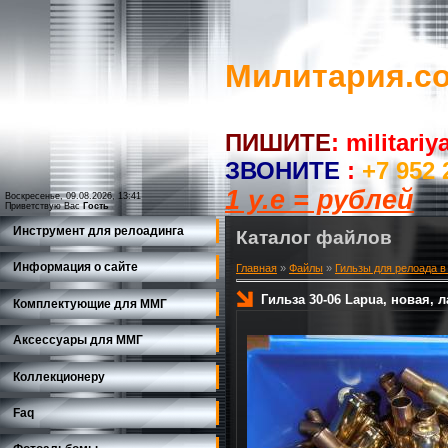
Милитария.c
ПИШИТЕ
:
militari
ЗВОНИТЕ
:
+7 952 
1 у.е = рублей
Воскресенье, 09.08.2026, 13:41
Приветствую Вас
Гость
Инструмент для релоадинга
Каталог файлов
Информация о сайте
Главная
»
Файлы
»
Гильзы для релоада в
Гильза 30-06 Lapua, новая, л
Комплектующие для ММГ
Аксессуары для ММГ
Коллекционеру
Faq