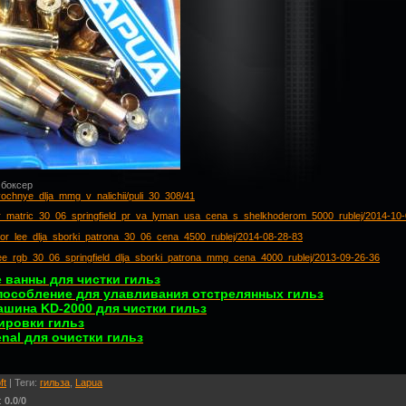
 боксер
ntovochnye_dlja_mmg_v_nalichii/puli_30_308/41
abor_matric_30_06_springfield_pr_va_lyman_usa_cena_s_shelkhoderom_5000_rublej/2014-10
abor_lee_dlja_sborki_patrona_30_06_cena_4500_rublej/2014-08-28-83
c_lee_rgb_30_06_springfield_dlja_sborki_patrona_mmg_cena_4000_rublej/2013-09-26-36
 ванны для чистки гильз
пособление для улавливания отстрелянных гильз
шина KD-2000 для чистки гильз
ировки гильз
nal для очистки гильз
ft
|
Теги
:
гильза
,
Lapua
:
0.0
/
0