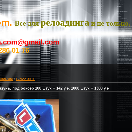
om.
релоадинга
Все для
и не только.
ya.com@gmail.com
286 01 76
 наличии
»
Гильза 30-06
атунь, под боксер 100 штук = 142 у.е, 1000 штук = 1300 у.е