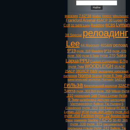
магазин
7.62*38
пресс
Walter
Winchester
Frankford Arsenal
45ACP
30 Luger
45
Lyman
Colt
Redding
RCBS
32 S&W Long
релоадинг
38 Special
Lee
релоад
44 Magnum
40S&W
9*19
9*18
пуля .318
Reeding
пуля .470
Sako
пуля .270
пуля .500
пули 6.5мм
Lapua
PPU
E-Tip
Custom Competition
WOODLEIGH
пуля 7мм
25 ACP
380ACP
H&N
25ACP
релоадинг нарезных
Norma
пули 6. 5мм
.264
патронов
Scenar
кинетический молоток Hornady
SAECO
гильза
32ACP
Кинетический молоток
Sierra
пуля
пуля .303 Brit
пуля .358
Wilson
пули
.310
хронограф
S&B
Пресс Lyman
9.3мм
калибровка
депулер
шелходер
Varmageddon
Ballistic Tip Hunting
5
пуля .323
Creedmoor
338 Federal
RCBS X
Lyman .223
MTM
пуля .404 Jeffery
пуля .416
пуля .22
пуля .458
Partition
Bonded Solid
7.62*25
Base
триммер
Starline
30-40
.366
пуля .338
пуля .375
расширитель
пуля .243
горлышка гтльзы
Ballistic Tip