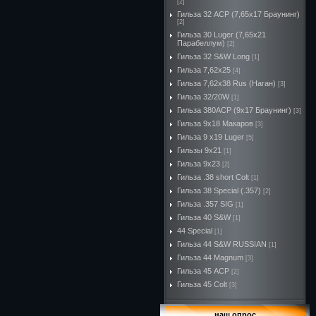
[2]
Гильза 32 ACP (7,65х17 Браунинг)
[2]
Гильза 30 Luger (7,65х21
Парабеллум)
[2]
Гильза 32 S&W Long
[1]
Гильза 7,62х25
[4]
Гильза 7,62х38 Rus (Наган)
[3]
Гильза 32/20W
[1]
Гильза 380ACP (9х17 Браунинг)
[3]
Гильза 9х18 Макаров
[3]
Гильза 9 х19 Luger
[5]
Гильзы 9х21
[1]
Гильза 9х23
[2]
Гильза .38 short Colt
[1]
Гильза 38 Special (.357)
[2]
Гильза .357 SIG
[1]
Гильза 40 S&W
[1]
44 Special
[1]
Гильза 44 S&W RUSSIAN
[1]
Гильза 44 Magnum
[3]
Гильза 45 ACP
[2]
Гильза 45 Colt
[3]
наш опрос