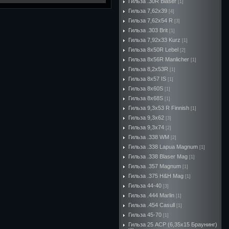
Гильза .30R Blaser
[1]
Гильза 7,62х39
[4]
Гильза 7,62х54 R
[3]
Гильза .303 Brit
[1]
Гильза 7,92х33 Kurz
[1]
Гильза 8x50R Lebel
[2]
Гильза 8x56R Manlicher
[1]
Гильза 8,2х53R
[1]
Гильза 8х57 IS
[1]
Гильза 8x60S
[1]
Гильза 8х68S
[1]
Гильза 9,3х53 R Finnish
[1]
Гильза 9,3х62
[3]
Гильза 9,3х74
[2]
Гильза .338 WM
[2]
Гильза .338 Lapua Magnum
[1]
Гильза .338 Blaser Mag
[1]
Гильза .357 Magnum
[1]
Гильза .375 H&H Mag
[1]
Гильза 44-40
[3]
Гильза .444 Marlin
[1]
Гильза .454 Casull
[1]
Гильза 45-70
[1]
Гильза 25 ACP (6,35х15 Браунинг)