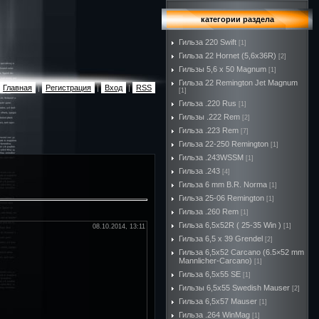
категории раздела
Гильза 220 Swift
[1]
Гильза 22 Hornet (5,6х36R)
[2]
Гильзы 5,6 х 50 Magnum
[1]
Гильза 22 Remington Jet Magnum
Главная
|
Регистрация
|
Вход
|
RSS
[1]
Гильза .220 Rus
[1]
Гильзы .222 Rem
[2]
Гильза .223 Rem
[7]
Гильза 22-250 Remington
[1]
Гильза .243WSSM
[1]
Гильза .243
[4]
Гильза 6 mm B.R. Norma
[1]
Гильза 25-06 Remington
[1]
Гильза .260 Rem
[1]
Гильза 6,5x52R ( 25-35 Win )
[1]
08.10.2014, 13:11
Гильза 6,5 х 39 Grendel
[2]
Гильза 6,5х52 Carcano (6.5×52 mm
Mannlicher-Carcano)
[1]
Гильза 6,5х55 SE
[1]
Гильзы 6,5х55 Swedish Mauser
[2]
Гильза 6,5х57 Mauser
[1]
Гильза .264 WinMag
[1]