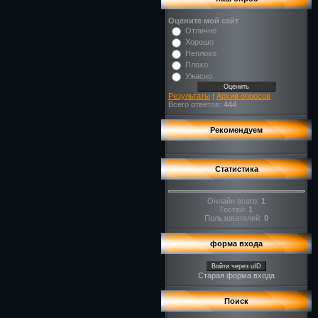
Оцените мой сайт
Отлично
Хорошо
Неплохо
Плохо
Ужасно
Результаты
|
Архив опросов
Всего ответов:
444
Рекомендуем
Статистика
Онлайн всего:
1
Гостей:
1
Пользователей:
0
форма входа
Войти через uID
Старая форма входа
Поиск