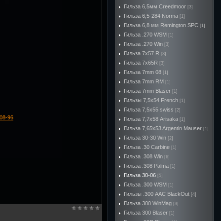
Гильза 6,5мм Creedmoor
[3]
Гильза 6,5-284 Norma
[1]
Гильза 6,8 мм Remington SPC
[1]
Гильза .270 WSM
[1]
Гильза .270 Win
[3]
Гильза 7х57 R
[3]
Гильза 7х65R
[3]
Гильза 7mm 08
[1]
Гильза 7mm RM
[1]
Гильза 7mm Blaser
[1]
Гильзы 7,5x54 French
[1]
Гильза 7,5x55 swiss
[2]
-08-96
Гильза 7,7х58 Arisaka
[1]
Гильза 7,65x53 Argentin Mauser
[1]
Гильза 30-30 Win
[2]
Гильза .30 Carbine
[1]
Гильза .308 Win
[6]
Гильза .308 Palma
[1]
Гильза 30-06
[5]
Гильза .300 WSM
[1]
Гильзы .300 AAC BlackOut
[4]
Гильза 300 WinMag
[3]
Гильза 300 Blaser
[1]