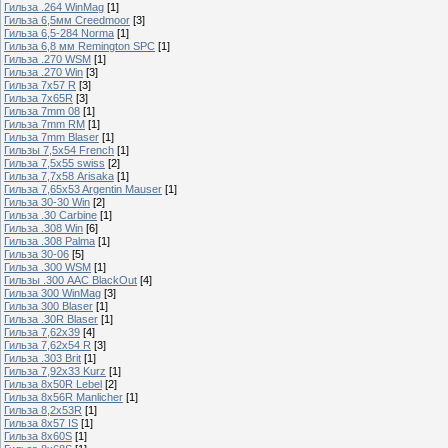
Гильза .264 WinMag
[1]
Гильза 6,5мм Creedmoor
[3]
Гильза 6,5-284 Norma
[1]
Гильза 6,8 мм Remington SPC
[1]
Гильза .270 WSM
[1]
Гильза .270 Win
[3]
Гильза 7х57 R
[3]
Гильза 7х65R
[3]
Гильза 7mm 08
[1]
Гильза 7mm RM
[1]
Гильза 7mm Blaser
[1]
Гильзы 7,5x54 French
[1]
Гильза 7,5x55 swiss
[2]
Гильза 7,7х58 Arisaka
[1]
Гильза 7,65x53 Argentin Mauser
[1]
Гильза 30-30 Win
[2]
Гильза .30 Carbine
[1]
Гильза .308 Win
[6]
Гильза .308 Palma
[1]
Гильза 30-06
[5]
Гильза .300 WSM
[1]
Гильзы .300 AAC BlackOut
[4]
Гильза 300 WinMag
[3]
Гильза 300 Blaser
[1]
Гильза .30R Blaser
[1]
Гильза 7,62х39
[4]
Гильза 7,62х54 R
[3]
Гильза .303 Brit
[1]
Гильза 7,92х33 Kurz
[1]
Гильза 8x50R Lebel
[2]
Гильза 8x56R Manlicher
[1]
Гильза 8,2х53R
[1]
Гильза 8х57 IS
[1]
Гильза 8x60S
[1]