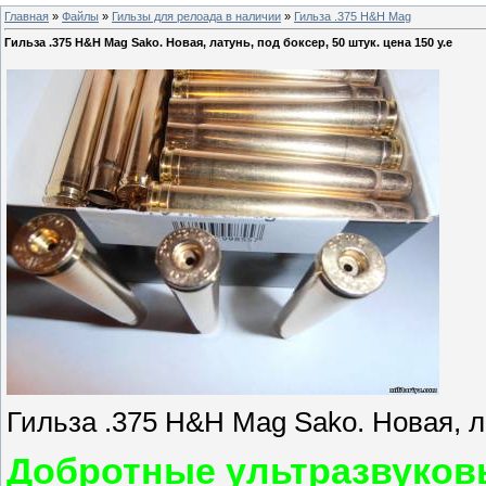
Главная
»
Файлы
»
Гильзы для релоада в наличии
»
Гильза .375 H&H Mag
Гильза .375 H&H Mag Sako. Новая, латунь, под боксер, 50 штук. цена 150 у.е
Гильза .375 H&H Mag Sako. Новая, ла
Добротные ультразвуковы