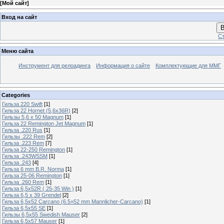
[
Мой сайт
]
Вход на сайт
В
Ст
Меню сайта
Инструмент для релоадинга
Информация о сайте
Комплектующие для ММГ
Categories
Гильза 220 Swift
[1]
Гильза 22 Hornet (5,6х36R)
[2]
Гильзы 5,6 х 50 Magnum
[1]
Гильза 22 Remington Jet Magnum
[1]
Гильза .220 Rus
[1]
Гильзы .222 Rem
[2]
Гильза .223 Rem
[7]
Гильза 22-250 Remington
[1]
Гильза .243WSSM
[1]
Гильза .243
[4]
Гильза 6 mm B.R. Norma
[1]
Гильза 25-06 Remington
[1]
Гильза .260 Rem
[1]
Гильза 6,5x52R ( 25-35 Win )
[1]
Гильза 6,5 х 39 Grendel
[2]
Гильза 6,5х52 Carcano (6.5×52 mm Mannlicher-Carcano)
[1]
Гильза 6,5х55 SE
[1]
Гильзы 6,5х55 Swedish Mauser
[2]
Гильза 6,5х57 Mauser
[1]