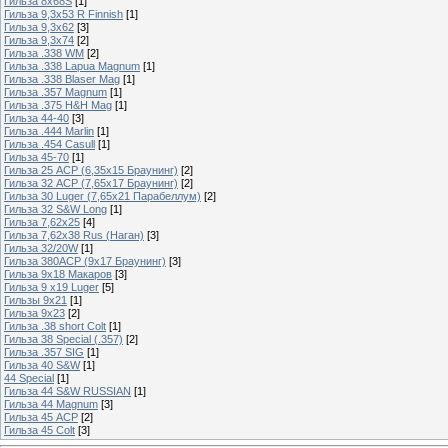
Гильза 8х68S
[1]
Гильза 9,3х53 R Finnish
[1]
Гильза 9,3х62
[3]
Гильза 9,3х74
[2]
Гильза .338 WM
[2]
Гильза .338 Lapua Magnum
[1]
Гильза .338 Blaser Mag
[1]
Гильза .357 Magnum
[1]
Гильза .375 H&H Mag
[1]
Гильза 44-40
[3]
Гильза .444 Marlin
[1]
Гильза .454 Casull
[1]
Гильза 45-70
[1]
Гильза 25 ACP (6,35х15 Браунинг)
[2]
Гильза 32 ACP (7,65х17 Браунинг)
[2]
Гильза 30 Luger (7,65х21 Парабеллум)
[2]
Гильза 32 S&W Long
[1]
Гильза 7,62х25
[4]
Гильза 7,62х38 Rus (Наган)
[3]
Гильза 32/20W
[1]
Гильза 380ACP (9х17 Браунинг)
[3]
Гильза 9х18 Макаров
[3]
Гильза 9 х19 Luger
[5]
Гильзы 9х21
[1]
Гильза 9х23
[2]
Гильза .38 short Colt
[1]
Гильза 38 Special (.357)
[2]
Гильза .357 SIG
[1]
Гильза 40 S&W
[1]
44 Special
[1]
Гильза 44 S&W RUSSIAN
[1]
Гильза 44 Magnum
[3]
Гильза 45 ACP
[2]
Гильза 45 Colt
[3]