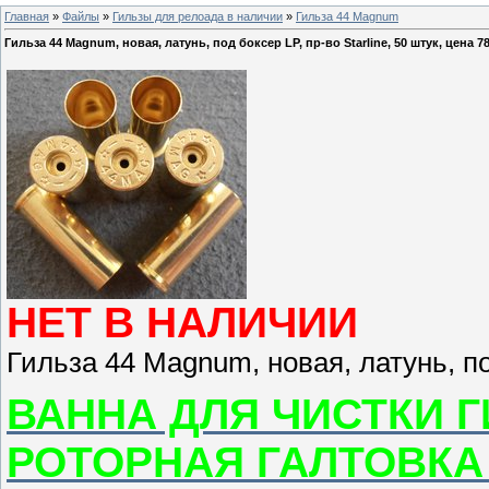
Главная
»
Файлы
»
Гильзы для релоада в наличии
»
Гильза 44 Magnum
Гильза 44 Magnum, новая, латунь, под боксер LP, пр-во Starline, 50 штук, цена 7
НЕТ В НАЛИЧИИ
Гильза 44 Magnum, новая, латунь, под
ВАННА ДЛЯ ЧИСТКИ Г
РОТОРНАЯ ГАЛТОВКА