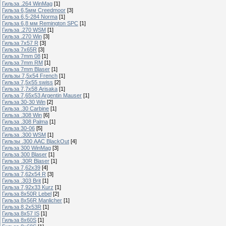
Гильза .264 WinMag
[1]
Гильза 6,5мм Creedmoor
[3]
Гильза 6,5-284 Norma
[1]
Гильза 6,8 мм Remington SPC
[1]
Гильза .270 WSM
[1]
Гильза .270 Win
[3]
Гильза 7х57 R
[3]
Гильза 7х65R
[3]
Гильза 7mm 08
[1]
Гильза 7mm RM
[1]
Гильза 7mm Blaser
[1]
Гильзы 7,5x54 French
[1]
Гильза 7,5x55 swiss
[2]
Гильза 7,7х58 Arisaka
[1]
Гильза 7,65x53 Argentin Mauser
[1]
Гильза 30-30 Win
[2]
Гильза .30 Carbine
[1]
Гильза .308 Win
[6]
Гильза .308 Palma
[1]
Гильза 30-06
[5]
Гильза .300 WSM
[1]
Гильзы .300 AAC BlackOut
[4]
Гильза 300 WinMag
[3]
Гильза 300 Blaser
[1]
Гильза .30R Blaser
[1]
Гильза 7,62х39
[4]
Гильза 7,62х54 R
[3]
Гильза .303 Brit
[1]
Гильза 7,92х33 Kurz
[1]
Гильза 8x50R Lebel
[2]
Гильза 8x56R Manlicher
[1]
Гильза 8,2х53R
[1]
Гильза 8х57 IS
[1]
Гильза 8x60S
[1]