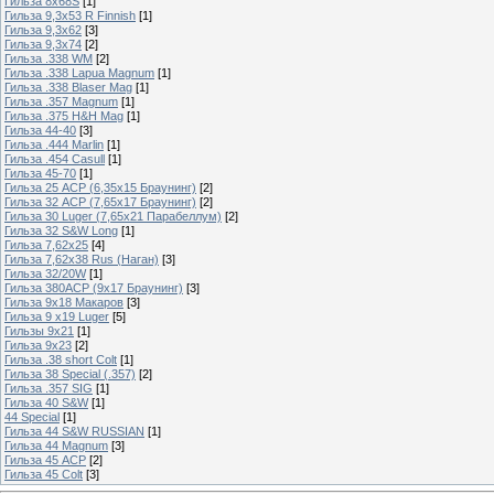
Гильза 8х68S
[1]
Гильза 9,3х53 R Finnish
[1]
Гильза 9,3х62
[3]
Гильза 9,3х74
[2]
Гильза .338 WM
[2]
Гильза .338 Lapua Magnum
[1]
Гильза .338 Blaser Mag
[1]
Гильза .357 Magnum
[1]
Гильза .375 H&H Mag
[1]
Гильза 44-40
[3]
Гильза .444 Marlin
[1]
Гильза .454 Casull
[1]
Гильза 45-70
[1]
Гильза 25 ACP (6,35х15 Браунинг)
[2]
Гильза 32 ACP (7,65х17 Браунинг)
[2]
Гильза 30 Luger (7,65х21 Парабеллум)
[2]
Гильза 32 S&W Long
[1]
Гильза 7,62х25
[4]
Гильза 7,62х38 Rus (Наган)
[3]
Гильза 32/20W
[1]
Гильза 380ACP (9х17 Браунинг)
[3]
Гильза 9х18 Макаров
[3]
Гильза 9 х19 Luger
[5]
Гильзы 9х21
[1]
Гильза 9х23
[2]
Гильза .38 short Colt
[1]
Гильза 38 Special (.357)
[2]
Гильза .357 SIG
[1]
Гильза 40 S&W
[1]
44 Special
[1]
Гильза 44 S&W RUSSIAN
[1]
Гильза 44 Magnum
[3]
Гильза 45 ACP
[2]
Гильза 45 Colt
[3]