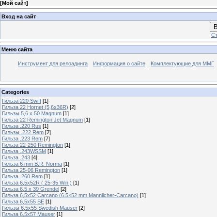
[
Мой сайт
]
Вход на сайт
В
Ст
Меню сайта
Инструмент для релоадинга
Информация о сайте
Комплектующие для ММГ
Categories
Гильза 220 Swift
[1]
Гильза 22 Hornet (5,6х36R)
[2]
Гильзы 5,6 х 50 Magnum
[1]
Гильза 22 Remington Jet Magnum
[1]
Гильза .220 Rus
[1]
Гильзы .222 Rem
[2]
Гильза .223 Rem
[7]
Гильза 22-250 Remington
[1]
Гильза .243WSSM
[1]
Гильза .243
[4]
Гильза 6 mm B.R. Norma
[1]
Гильза 25-06 Remington
[1]
Гильза .260 Rem
[1]
Гильза 6,5x52R ( 25-35 Win )
[1]
Гильза 6,5 х 39 Grendel
[2]
Гильза 6,5х52 Carcano (6.5×52 mm Mannlicher-Carcano)
[1]
Гильза 6,5х55 SE
[1]
Гильзы 6,5х55 Swedish Mauser
[2]
Гильза 6,5х57 Mauser
[1]