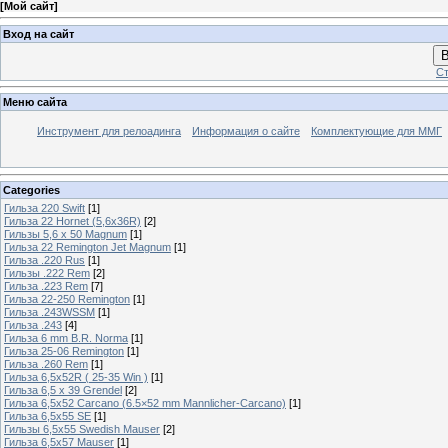
[
Мой сайт
]
Вход на сайт
В
Ст
Меню сайта
Инструмент для релоадинга
Информация о сайте
Комплектующие для ММГ
Categories
Гильза 220 Swift
[1]
Гильза 22 Hornet (5,6х36R)
[2]
Гильзы 5,6 х 50 Magnum
[1]
Гильза 22 Remington Jet Magnum
[1]
Гильза .220 Rus
[1]
Гильзы .222 Rem
[2]
Гильза .223 Rem
[7]
Гильза 22-250 Remington
[1]
Гильза .243WSSM
[1]
Гильза .243
[4]
Гильза 6 mm B.R. Norma
[1]
Гильза 25-06 Remington
[1]
Гильза .260 Rem
[1]
Гильза 6,5x52R ( 25-35 Win )
[1]
Гильза 6,5 х 39 Grendel
[2]
Гильза 6,5х52 Carcano (6.5×52 mm Mannlicher-Carcano)
[1]
Гильза 6,5х55 SE
[1]
Гильзы 6,5х55 Swedish Mauser
[2]
Гильза 6,5х57 Mauser
[1]