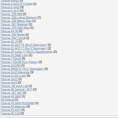
Гильза 8х68S
[1]
Гильза 9,3х53 R Finnish
[1]
Гильза 9,3х62
[3]
Гильза 9,3х74
[2]
Гильза .338 WM
[2]
Гильза .338 Lapua Magnum
[1]
Гильза .338 Blaser Mag
[1]
Гильза .357 Magnum
[1]
Гильза .375 H&H Mag
[1]
Гильза 44-40
[3]
Гильза .444 Marlin
[1]
Гильза .454 Casull
[1]
Гильза 45-70
[1]
Гильза 25 ACP (6,35х15 Браунинг)
[2]
Гильза 32 ACP (7,65х17 Браунинг)
[2]
Гильза 30 Luger (7,65х21 Парабеллум)
[2]
Гильза 32 S&W Long
[1]
Гильза 7,62х25
[4]
Гильза 7,62х38 Rus (Наган)
[3]
Гильза 32/20W
[1]
Гильза 380ACP (9х17 Браунинг)
[3]
Гильза 9х18 Макаров
[3]
Гильза 9 х19 Luger
[5]
Гильзы 9х21
[1]
Гильза 9х23
[2]
Гильза .38 short Colt
[1]
Гильза 38 Special (.357)
[2]
Гильза .357 SIG
[1]
Гильза 40 S&W
[1]
44 Special
[1]
Гильза 44 S&W RUSSIAN
[1]
Гильза 44 Magnum
[3]
Гильза 45 ACP
[2]
Гильза 45 Colt
[3]