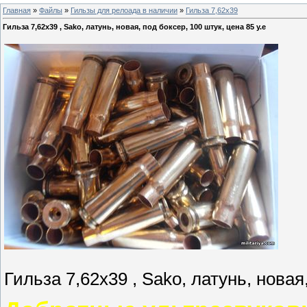
Главная
»
Файлы
»
Гильзы для релоада в наличии
»
Гильза 7,62х39
Гильза 7,62х39 , Sako, латунь, новая, под боксер, 100 штук, цена 85 у.е
Гильза 7,62х39 , Sako, латунь, новая