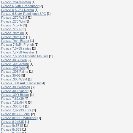
Гильза .264 WinMag
[1]
Гильза 6,5мм Creedmoor
[3]
Гильза 6,5-284 Norma
[1]
Гильза 6,8 мм Remington SPC
[1]
Гильза .270 WSM
[1]
Гильза .270 Win
[3]
Гильза 7х57 R
[3]
Гильза 7х65R
[3]
Гильза 7mm 08
[1]
Гильза 7mm RM
[1]
Гильза 7mm Blaser
[1]
Гильзы 7,5x54 French
[1]
Гильза 7,5x55 swiss
[2]
Гильза 7,7х58 Arisaka
[1]
Гильза 7,65x53 Argentin Mauser
[1]
Гильза 30-30 Win
[2]
Гильза .30 Carbine
[1]
Гильза .308 Win
[6]
Гильза .308 Palma
[1]
Гильза 30-06
[5]
Гильза .300 WSM
[1]
Гильзы .300 AAC BlackOut
[4]
Гильза 300 WinMag
[3]
Гильза 300 Blaser
[1]
Гильза .30R Blaser
[1]
Гильза 7,62х39
[4]
Гильза 7,62х54 R
[3]
Гильза .303 Brit
[1]
Гильза 7,92х33 Kurz
[1]
Гильза 8x50R Lebel
[2]
Гильза 8x56R Manlicher
[1]
Гильза 8,2х53R
[1]
Гильза 8х57 IS
[1]
Гильза 8x60S
[1]