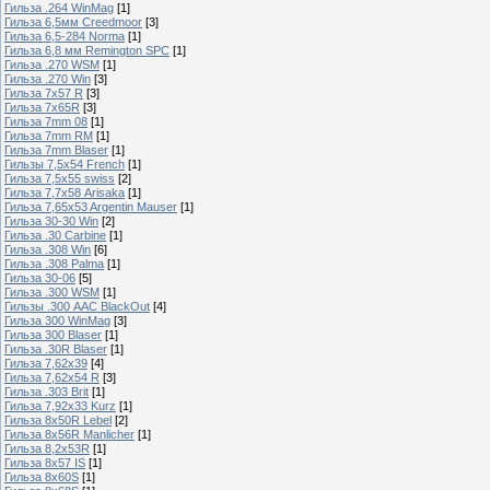
Гильза .264 WinMag
[1]
Гильза 6,5мм Creedmoor
[3]
Гильза 6,5-284 Norma
[1]
Гильза 6,8 мм Remington SPC
[1]
Гильза .270 WSM
[1]
Гильза .270 Win
[3]
Гильза 7х57 R
[3]
Гильза 7х65R
[3]
Гильза 7mm 08
[1]
Гильза 7mm RM
[1]
Гильза 7mm Blaser
[1]
Гильзы 7,5x54 French
[1]
Гильза 7,5x55 swiss
[2]
Гильза 7,7х58 Arisaka
[1]
Гильза 7,65x53 Argentin Mauser
[1]
Гильза 30-30 Win
[2]
Гильза .30 Carbine
[1]
Гильза .308 Win
[6]
Гильза .308 Palma
[1]
Гильза 30-06
[5]
Гильза .300 WSM
[1]
Гильзы .300 AAC BlackOut
[4]
Гильза 300 WinMag
[3]
Гильза 300 Blaser
[1]
Гильза .30R Blaser
[1]
Гильза 7,62х39
[4]
Гильза 7,62х54 R
[3]
Гильза .303 Brit
[1]
Гильза 7,92х33 Kurz
[1]
Гильза 8x50R Lebel
[2]
Гильза 8x56R Manlicher
[1]
Гильза 8,2х53R
[1]
Гильза 8х57 IS
[1]
Гильза 8x60S
[1]