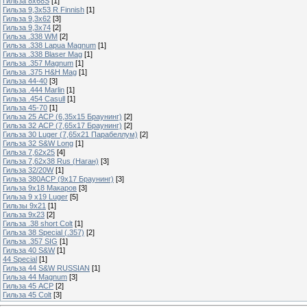
Гильза 8х68S
[1]
Гильза 9,3х53 R Finnish
[1]
Гильза 9,3х62
[3]
Гильза 9,3х74
[2]
Гильза .338 WM
[2]
Гильза .338 Lapua Magnum
[1]
Гильза .338 Blaser Mag
[1]
Гильза .357 Magnum
[1]
Гильза .375 H&H Mag
[1]
Гильза 44-40
[3]
Гильза .444 Marlin
[1]
Гильза .454 Casull
[1]
Гильза 45-70
[1]
Гильза 25 ACP (6,35х15 Браунинг)
[2]
Гильза 32 ACP (7,65х17 Браунинг)
[2]
Гильза 30 Luger (7,65х21 Парабеллум)
[2]
Гильза 32 S&W Long
[1]
Гильза 7,62х25
[4]
Гильза 7,62х38 Rus (Наган)
[3]
Гильза 32/20W
[1]
Гильза 380ACP (9х17 Браунинг)
[3]
Гильза 9х18 Макаров
[3]
Гильза 9 х19 Luger
[5]
Гильзы 9х21
[1]
Гильза 9х23
[2]
Гильза .38 short Colt
[1]
Гильза 38 Special (.357)
[2]
Гильза .357 SIG
[1]
Гильза 40 S&W
[1]
44 Special
[1]
Гильза 44 S&W RUSSIAN
[1]
Гильза 44 Magnum
[3]
Гильза 45 ACP
[2]
Гильза 45 Colt
[3]