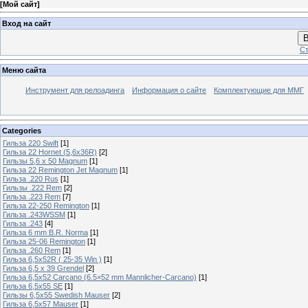
[
Мой сайт
]
Вход на сайт
В
Ст
Меню сайта
Инструмент для релоадинга
Информация о сайте
Комплектующие для ММГ
Categories
Гильза 220 Swift
[1]
Гильза 22 Hornet (5,6х36R)
[2]
Гильзы 5,6 х 50 Magnum
[1]
Гильза 22 Remington Jet Magnum
[1]
Гильза .220 Rus
[1]
Гильзы .222 Rem
[2]
Гильза .223 Rem
[7]
Гильза 22-250 Remington
[1]
Гильза .243WSSM
[1]
Гильза .243
[4]
Гильза 6 mm B.R. Norma
[1]
Гильза 25-06 Remington
[1]
Гильза .260 Rem
[1]
Гильза 6,5x52R ( 25-35 Win )
[1]
Гильза 6,5 х 39 Grendel
[2]
Гильза 6,5х52 Carcano (6.5×52 mm Mannlicher-Carcano)
[1]
Гильза 6,5х55 SE
[1]
Гильзы 6,5х55 Swedish Mauser
[2]
Гильза 6,5х57 Mauser
[1]