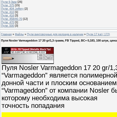
Пули 9,3мм
[26]
Пули .375
[15]
Пули .404 Jeffery
[2]
Пули .410
[1]
Пули .416
[3]
Пули .458/45-70
[12]
Пули .470
[1]
Пули .500
[3]
Главная
»
Файлы
»
Пули винтовочные для релоада в наличии
»
Пули 17 kal (.172)
Пуля Nosler Varmageddon 17 20 gr/1,3 грамм, FB Tipped, ВС= 0,183, 100 штук, цена 
Пуля Nosler Varmageddon 17 20 gr/1,
“Varmageddon” является полимерной
донной части и плоским основанием
“Varmageddon” от компании Nosler б
которому необходима высокая
точность попадания