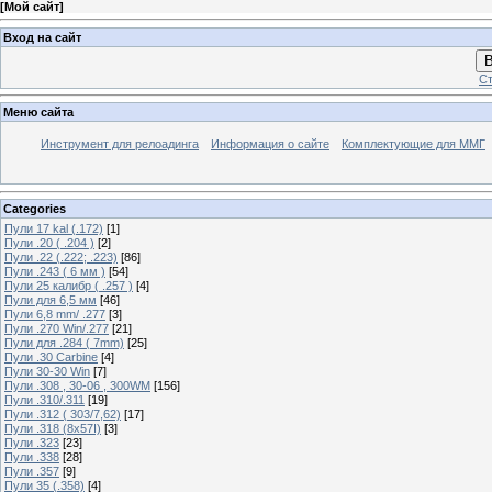
[
Мой сайт
]
Вход на сайт
В
Ст
Меню сайта
Инструмент для релоадинга
Информация о сайте
Комплектующие для ММГ
Categories
Пули 17 kal (.172)
[1]
Пули .20 ( .204 )
[2]
Пули .22 (.222; .223)
[86]
Пули .243 ( 6 мм )
[54]
Пули 25 калибр ( .257 )
[4]
Пули для 6,5 мм
[46]
Пули 6,8 mm/ .277
[3]
Пули .270 Win/.277
[21]
Пули для .284 ( 7mm)
[25]
Пули .30 Carbine
[4]
Пули 30-30 Win
[7]
Пули .308 , 30-06 , 300WM
[156]
Пули .310/.311
[19]
Пули .312 ( 303/7,62)
[17]
Пули .318 (8х57I)
[3]
Пули .323
[23]
Пули .338
[28]
Пули .357
[9]
Пули 35 (.358)
[4]