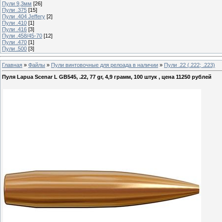
Пули 9,3мм
[26]
Пули .375
[15]
Пули .404 Jeffery
[2]
Пули .410
[1]
Пули .416
[3]
Пули .458/45-70
[12]
Пули .470
[1]
Пули .500
[3]
Главная
»
Файлы
»
Пули винтовочные для релоада в наличии
»
Пули .22 (.222; .223)
Пуля Lapua Scenar L GB545, .22, 77 gr, 4,9 грамм, 100 штук , цена 11250 рублей