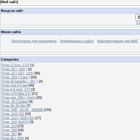
[
Мой сайт
]
Вход на сайт
В
Ст
Меню сайта
Инструмент для релоадинга
Информация о сайте
Комплектующие для ММГ
Categories
Пули 17 kal (.172)
[1]
Пули .20 ( .204 )
[2]
Пули .22 (.222; .223)
[86]
Пули .243 ( 6 мм )
[54]
Пули 25 калибр ( .257 )
[4]
Пули для 6,5 мм
[46]
Пули 6,8 mm/ .277
[3]
Пули .270 Win/.277
[21]
Пули для .284 ( 7mm)
[25]
Пули .30 Carbine
[4]
Пули 30-30 Win
[7]
Пули .308 , 30-06 , 300WM
[156]
Пули .310/.311
[19]
Пули .312 ( 303/7,62)
[17]
Пули .318 (8х57I)
[3]
Пули .323
[23]
Пули .338
[28]
Пули .357
[9]
Пули 35 (.358)
[4]