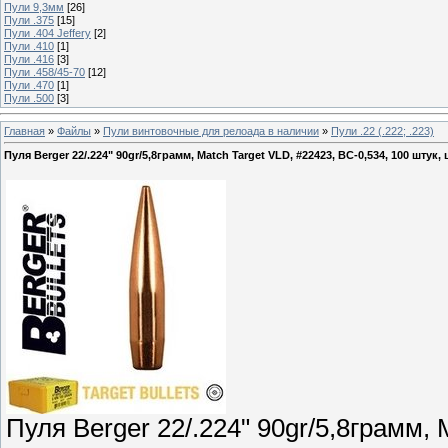
Пули 9,3мм
[26]
Пули .375
[15]
Пули .404 Jeffery
[2]
Пули .410
[1]
Пули .416
[3]
Пули .458/45-70
[12]
Пули .470
[1]
Пули .500
[3]
Главная
»
Файлы
»
Пули винтовочные для релоада в наличии
»
Пули .22 (.222; .223)
Пуля Berger 22/.224" 90gr/5,8грамм, Match Target VLD, #22423, ВС-0,534, 100 штук,
Пуля Berger 22/.224" 90gr/5,8грамм, 