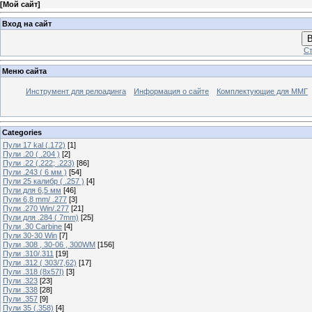
[
Мой сайт
]
Вход на сайт
В
Ст
Меню сайта
Инструмент для релоадинга
Информация о сайте
Комплектующие для ММГ
Categories
Пули 17 kal (.172)
[1]
Пули .20 ( .204 )
[2]
Пули .22 (.222; .223)
[86]
Пули .243 ( 6 мм )
[54]
Пули 25 калибр ( .257 )
[4]
Пули для 6,5 мм
[46]
Пули 6,8 mm/ .277
[3]
Пули .270 Win/.277
[21]
Пули для .284 ( 7mm)
[25]
Пули .30 Carbine
[4]
Пули 30-30 Win
[7]
Пули .308 , 30-06 , 300WM
[156]
Пули .310/.311
[19]
Пули .312 ( 303/7,62)
[17]
Пули .318 (8х57I)
[3]
Пули .323
[23]
Пули .338
[28]
Пули .357
[9]
Пули 35 (.358)
[4]