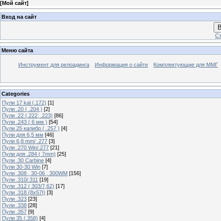
[
Мой сайт
]
Вход на сайт
В
Ст
Меню сайта
Инструмент для релоадинга
Информация о сайте
Комплектующие для ММГ
Categories
Пули 17 kal (.172)
[1]
Пули .20 ( .204 )
[2]
Пули .22 (.222; .223)
[86]
Пули .243 ( 6 мм )
[54]
Пули 25 калибр ( .257 )
[4]
Пули для 6,5 мм
[46]
Пули 6,8 mm/ .277
[3]
Пули .270 Win/.277
[21]
Пули для .284 ( 7mm)
[25]
Пули .30 Carbine
[4]
Пули 30-30 Win
[7]
Пули .308 , 30-06 , 300WM
[156]
Пули .310/.311
[19]
Пули .312 ( 303/7,62)
[17]
Пули .318 (8х57I)
[3]
Пули .323
[23]
Пули .338
[28]
Пули .357
[9]
Пули 35 (.358)
[4]