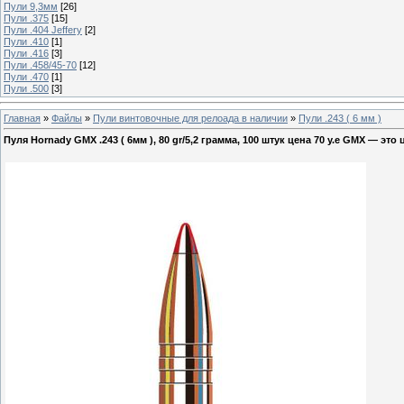
Пули 9,3мм
[26]
Пули .375
[15]
Пули .404 Jeffery
[2]
Пули .410
[1]
Пули .416
[3]
Пули .458/45-70
[12]
Пули .470
[1]
Пули .500
[3]
Главная
»
Файлы
»
Пули винтовочные для релоада в наличии
»
Пули .243 ( 6 мм )
Пуля Hornady GMX .243 ( 6мм ), 80 gr/5,2 грамма, 100 штук цена 70 у.е GMX —