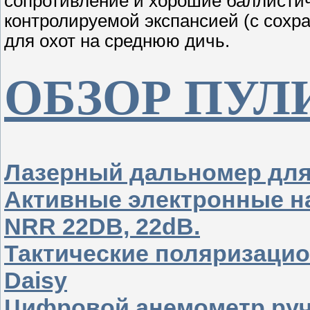
сопротивление и хорошие баллистич
контролируемой экспансией (с сохр
для охот на среднюю дичь.
ОБЗОР ПУЛ
Лазерный дальномер дл
Активные электронные н
NRR 22DB, 22dB.
Тактические поляризаци
Daisy
Цифровой анемометр руч