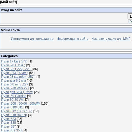
[
Мой сайт
]
Вход на сайт
В
Ст
Меню сайта
Инструмент для релоадинга
Информация о сайте
Комплектующие для ММГ
Categories
Пули 17 kal (.172)
[1]
Пули .20 ( .204 )
[2]
Пули .22 (.222; .223)
[86]
Пули .243 ( 6 мм )
[54]
Пули 25 калибр ( .257 )
[4]
Пули для 6,5 мм
[46]
Пули 6,8 mm/ .277
[3]
Пули .270 Win/.277
[21]
Пули для .284 ( 7mm)
[25]
Пули .30 Carbine
[4]
Пули 30-30 Win
[7]
Пули .308 , 30-06 , 300WM
[156]
Пули .310/.311
[19]
Пули .312 ( 303/7,62)
[17]
Пули .318 (8х57I)
[3]
Пули .323
[23]
Пули .338
[28]
Пули .357
[9]
Пули 35 (.358)
[4]