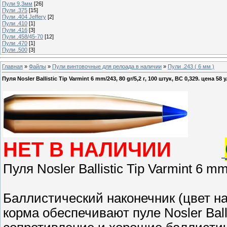
Пули 9,3мм
[26]
Пули .375
[15]
Пули .404 Jeffery
[2]
Пули .410
[1]
Пули .416
[3]
Пули .458/45-70
[12]
Пули .470
[1]
Пули .500
[3]
Главная
»
Файлы
»
Пули винтовочные для релоада в наличии
»
Пули .243 ( 6 мм )
Пуля Nosler Ballistic Tip Varmint 6 mm/243, 80 gr/5,2 г, 100 штук, BC 0,329. цена 58 у
НЕТ В НАЛИЧИИ
Пуля Nosler Ballistic Tip Varmint 6 mm
Баллистический наконечник (цвет на
корма обеспечивают пуле Nosler Bal