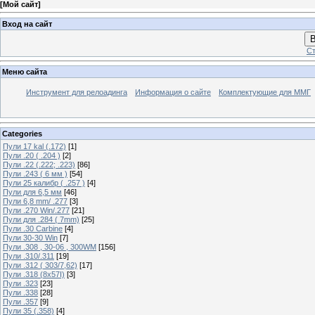
[
Мой сайт
]
Вход на сайт
В
Ст
Меню сайта
Инструмент для релоадинга
Информация о сайте
Комплектующие для ММГ
Categories
Пули 17 kal (.172)
[1]
Пули .20 ( .204 )
[2]
Пули .22 (.222; .223)
[86]
Пули .243 ( 6 мм )
[54]
Пули 25 калибр ( .257 )
[4]
Пули для 6,5 мм
[46]
Пули 6,8 mm/ .277
[3]
Пули .270 Win/.277
[21]
Пули для .284 ( 7mm)
[25]
Пули .30 Carbine
[4]
Пули 30-30 Win
[7]
Пули .308 , 30-06 , 300WM
[156]
Пули .310/.311
[19]
Пули .312 ( 303/7,62)
[17]
Пули .318 (8х57I)
[3]
Пули .323
[23]
Пули .338
[28]
Пули .357
[9]
Пули 35 (.358)
[4]