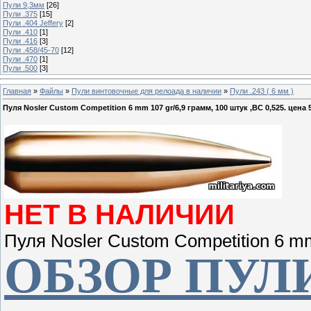
Пули 9,3мм
[26]
Пули .375
[15]
Пули .404 Jeffery
[2]
Пули .410
[1]
Пули .416
[3]
Пули .458/45-70
[12]
Пули .470
[1]
Пули .500
[3]
Главная
»
Файлы
»
Пули винтовочные для релоада в наличии
»
Пули .243 ( 6 мм )
Пуля Nosler Custom Competition 6 mm 107 gr/6,9 грамм, 100 штук ,ВС 0,525. цена 5
НЕТ В НАЛИЧИ
Пуля Nosler Custom Competition 6 mm
ОБЗОР ПУЛ