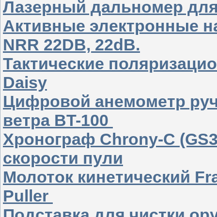
Лазерный дальномер дл
Активные электронные н
NRR 22DB, 22dB.
Тактические поляризаци
Daisy
Цифровой анемометр руч
ветра BT-100
Хронограф Chrony-C (GS3
скорости пули
Молоток кинетический Fran
Puller
Подставка для чистки о