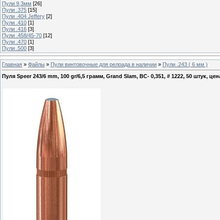
Пули 9,3мм
[26]
Пули .375
[15]
Пули .404 Jeffery
[2]
Пули .410
[1]
Пули .416
[3]
Пули .458/45-70
[12]
Пули .470
[1]
Пули .500
[3]
Главная
»
Файлы
»
Пули винтовочные для релоада в наличии
»
Пули .243 ( 6 мм )
Пуля Speer 243/6 mm, 100 gr/6,5 грамм, Grand Slam, ВС- 0,351, # 1222, 50 штук, цена