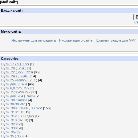
[
Мой сайт
]
Вход на сайт
В
Ст
Меню сайта
Инструмент для релоадинга
Информация о сайте
Комплектующие для ММГ
Categories
Пули 17 kal (.172)
[1]
Пули .20 ( .204 )
[2]
Пули .22 (.222; .223)
[86]
Пули .243 ( 6 мм )
[54]
Пули 25 калибр ( .257 )
[4]
Пули для 6,5 мм
[46]
Пули 6,8 mm/ .277
[3]
Пули .270 Win/.277
[21]
Пули для .284 ( 7mm)
[25]
Пули .30 Carbine
[4]
Пули 30-30 Win
[7]
Пули .308 , 30-06 , 300WM
[156]
Пули .310/.311
[19]
Пули .312 ( 303/7,62)
[17]
Пули .318 (8х57I)
[3]
Пули .323
[23]
Пули .338
[28]
Пули .357
[9]
Пули 35 (.358)
[4]