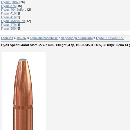
Пули 9,3мм
[26]
Пули .375
[15]
Пули .404 Jeffery
[2]
Пули .410
[1]
Пули .416
[3]
Пули .458/45-70
[12]
Пули .470
[1]
Пули .500
[3]
Главная
»
Файлы
»
Пули винтовочные для релоада в наличии
»
Пули .270 Win/.277
Пуля Speer Grand Slam .277/7 mm, 130 gr/8,4 гр, ВС-0,345, # 1465, 50 штук, цена 41 