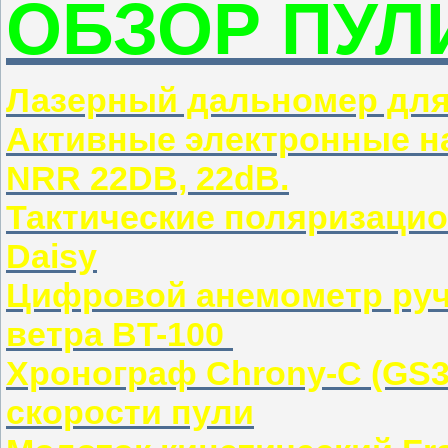
ОБЗОР ПУЛ
Лазерный дальномер дл
Активные электронные н
NRR 22DB, 22dB.
Тактические поляризаци
Daisy
Цифровой анемометр руч
ветра BT-100
Хронограф Chrony-C (GS3
скорости пули