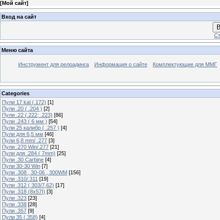
[
Мой сайт
]
Вход на сайт
В
Ст
Меню сайта
Инструмент для релоадинга
Информация о сайте
Комплектующие для ММГ
Categories
Пули 17 kal (.172)
[1]
Пули .20 ( .204 )
[2]
Пули .22 (.222; .223)
[86]
Пули .243 ( 6 мм )
[54]
Пули 25 калибр ( .257 )
[4]
Пули для 6,5 мм
[46]
Пули 6,8 mm/ .277
[3]
Пули .270 Win/.277
[21]
Пули для .284 ( 7mm)
[25]
Пули .30 Carbine
[4]
Пули 30-30 Win
[7]
Пули .308 , 30-06 , 300WM
[156]
Пули .310/.311
[19]
Пули .312 ( 303/7,62)
[17]
Пули .318 (8х57I)
[3]
Пули .323
[23]
Пули .338
[28]
Пули .357
[9]
Пули 35 (.358)
[4]