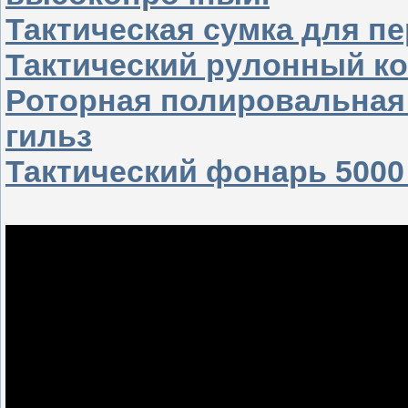
Тактическая сумка для п
Тактический рулонный к
Роторная полировальная
гильз
Тактический фонарь 500