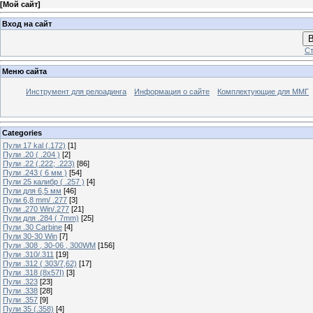
[
Мой сайт
]
Вход на сайт
В
Ст
Меню сайта
Инструмент для релоадинга
Информация о сайте
Комплектующие для ММГ
Categories
Пули 17 kal (.172)
[1]
Пули .20 ( .204 )
[2]
Пули .22 (.222; .223)
[86]
Пули .243 ( 6 мм )
[54]
Пули 25 калибр ( .257 )
[4]
Пули для 6,5 мм
[46]
Пули 6,8 mm/ .277
[3]
Пули .270 Win/.277
[21]
Пули для .284 ( 7mm)
[25]
Пули .30 Carbine
[4]
Пули 30-30 Win
[7]
Пули .308 , 30-06 , 300WM
[156]
Пули .310/.311
[19]
Пули .312 ( 303/7,62)
[17]
Пули .318 (8х57I)
[3]
Пули .323
[23]
Пули .338
[28]
Пули .357
[9]
Пули 35 (.358)
[4]