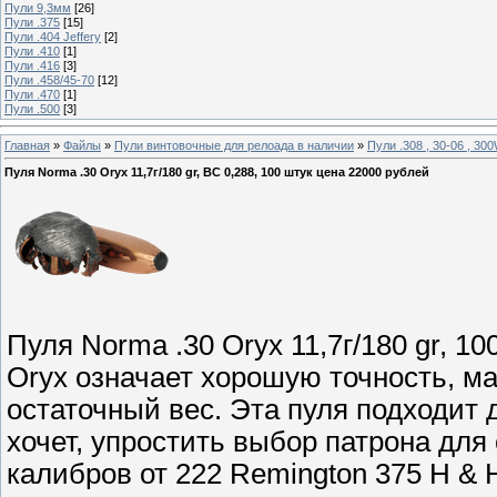
Пули 9,3мм
[26]
Пули .375
[15]
Пули .404 Jeffery
[2]
Пули .410
[1]
Пули .416
[3]
Пули .458/45-70
[12]
Пули .470
[1]
Пули .500
[3]
Главная
»
Файлы
»
Пули винтовочные для релоада в наличии
»
Пули .308 , 30-06 , 3
Пуля Norma .30 Oryx 11,7г/180 gr, ВС 0,288, 100 штук цена 22000 рублей
Пуля Norma .30 Oryx 11,7г/180 gr, 10
Oryx означает хорошую точность, м
остаточный вес. Эта пуля подходит 
хочет, упростить выбор патрона для
калибров от 222 Remington 375 H &