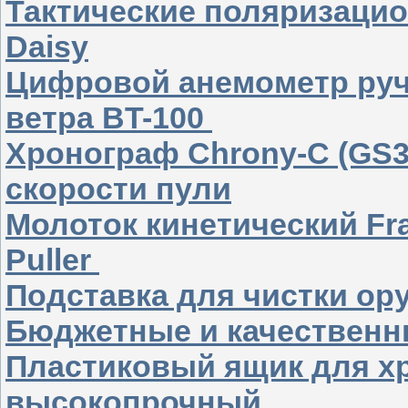
Тактические поляризаци
Daisy
Цифровой анемометр руч
ветра BT-100
Хронограф Chrony-C (GS3
скорости пули
Молоток кинетический Fran
Puller
Подставка для чистки о
Бюджетные и качественн
Пластиковый ящик для хр
высокопрочный.