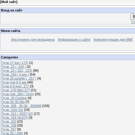
[
Мой сайт
]
Вход на сайт
В
Ст
Меню сайта
Инструмент для релоадинга
Информация о сайте
Комплектующие для ММГ
Categories
Пули 17 kal (.172)
[1]
Пули .20 ( .204 )
[2]
Пули .22 (.222; .223)
[86]
Пули .243 ( 6 мм )
[54]
Пули 25 калибр ( .257 )
[4]
Пули для 6,5 мм
[46]
Пули 6,8 mm/ .277
[3]
Пули .270 Win/.277
[21]
Пули для .284 ( 7mm)
[25]
Пули .30 Carbine
[4]
Пули 30-30 Win
[7]
Пули .308 , 30-06 , 300WM
[156]
Пули .310/.311
[19]
Пули .312 ( 303/7,62)
[17]
Пули .318 (8х57I)
[3]
Пули .323
[23]
Пули .338
[28]
Пули .357
[9]
Пули 35 (.358)
[4]