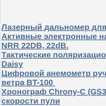
Лазерный дальномер дл
Активные электронные н
NRR 22DB, 22dB.
Тактические поляризаци
Daisy
Цифровой анемометр руч
ветра BT-100
Хронограф Chrony-C (GS3
скорости пули