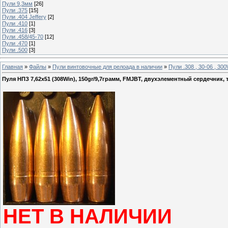
Пули 9,3мм
[26]
Пули .375
[15]
Пули .404 Jeffery
[2]
Пули .410
[1]
Пули .416
[3]
Пули .458/45-70
[12]
Пули .470
[1]
Пули .500
[3]
Главная
»
Файлы
»
Пули винтовочные для релоада в наличии
»
Пули .308 , 30-06 , 3
Пуля НПЗ 7,62х51 (308Win), 150gr/9,7грамм, FMJВТ, двухэлементный сердечник, т
НЕТ В НАЛИЧИИ