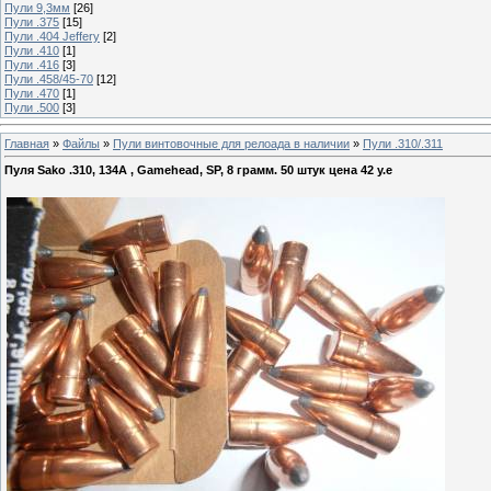
Пули 9,3мм
[26]
Пули .375
[15]
Пули .404 Jeffery
[2]
Пули .410
[1]
Пули .416
[3]
Пули .458/45-70
[12]
Пули .470
[1]
Пули .500
[3]
Главная
»
Файлы
»
Пули винтовочные для релоада в наличии
»
Пули .310/.311
Пуля Sako .310, 134A , Gamehead, SP, 8 грамм. 50 штук цена 42 у.е