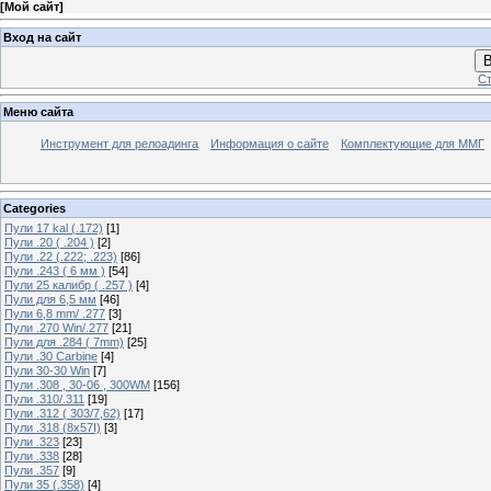
[
Мой сайт
]
Вход на сайт
В
Ст
Меню сайта
Инструмент для релоадинга
Информация о сайте
Комплектующие для ММГ
Categories
Пули 17 kal (.172)
[1]
Пули .20 ( .204 )
[2]
Пули .22 (.222; .223)
[86]
Пули .243 ( 6 мм )
[54]
Пули 25 калибр ( .257 )
[4]
Пули для 6,5 мм
[46]
Пули 6,8 mm/ .277
[3]
Пули .270 Win/.277
[21]
Пули для .284 ( 7mm)
[25]
Пули .30 Carbine
[4]
Пули 30-30 Win
[7]
Пули .308 , 30-06 , 300WM
[156]
Пули .310/.311
[19]
Пули .312 ( 303/7,62)
[17]
Пули .318 (8х57I)
[3]
Пули .323
[23]
Пули .338
[28]
Пули .357
[9]
Пули 35 (.358)
[4]