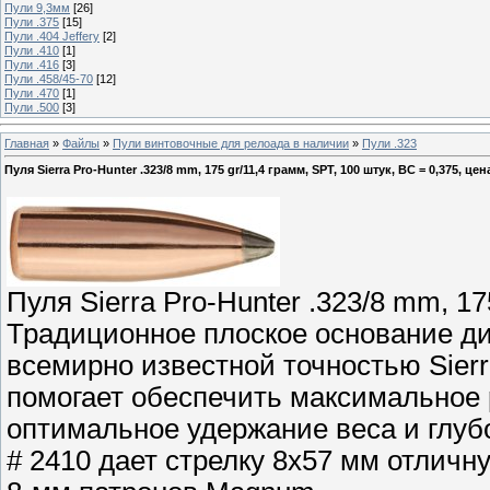
Пули 9,3мм
[26]
Пули .375
[15]
Пули .404 Jeffery
[2]
Пули .410
[1]
Пули .416
[3]
Пули .458/45-70
[12]
Пули .470
[1]
Пули .500
[3]
Главная
»
Файлы
»
Пули винтовочные для релоада в наличии
»
Пули .323
Пуля Sierra Pro-Hunter .323/8 mm, 175 gr/11,4 грамм, SPT, 100 штук, ВС = 0,375, цена
Пуля Sierra Pro-Hunter .323/8 mm, 17
Традиционное плоское основание ди
всемирно известной точностью Sierr
помогает обеспечить максимальное
оптимальное удержание веса и глуб
# 2410 дает стрелку 8x57 мм отличн