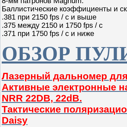
8-мм патронов Magnum.
Баллистические коэффициенты и ск
.381 при 2150 fps / с и выше
.375 между 2150 и 1750 fps / с
.371 при 1750 fps / с и ниже
ОБЗОР ПУЛ
Лазерный дальномер дл
Активные электронные н
NRR 22DB, 22dB.
Тактические поляризаци
Daisy