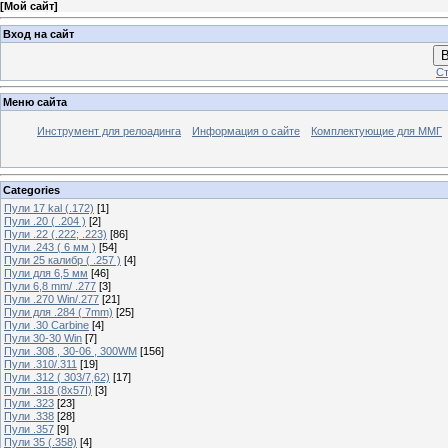
[
Мой сайт
]
Вход на сайт
В
Ст
Меню сайта
Инструмент для релоадинга
Информация о сайте
Комплектующие для ММГ
Categories
Пули 17 kal (.172)
[1]
Пули .20 ( .204 )
[2]
Пули .22 (.222; .223)
[86]
Пули .243 ( 6 мм )
[54]
Пули 25 калибр ( .257 )
[4]
Пули для 6,5 мм
[46]
Пули 6,8 mm/ .277
[3]
Пули .270 Win/.277
[21]
Пули для .284 ( 7mm)
[25]
Пули .30 Carbine
[4]
Пули 30-30 Win
[7]
Пули .308 , 30-06 , 300WM
[156]
Пули .310/.311
[19]
Пули .312 ( 303/7,62)
[17]
Пули .318 (8х57I)
[3]
Пули .323
[23]
Пули .338
[28]
Пули .357
[9]
Пули 35 (.358)
[4]