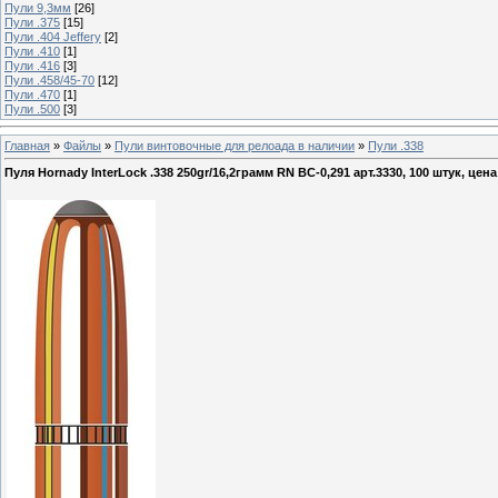
Пули 9,3мм
[26]
Пули .375
[15]
Пули .404 Jeffery
[2]
Пули .410
[1]
Пули .416
[3]
Пули .458/45-70
[12]
Пули .470
[1]
Пули .500
[3]
Главная
»
Файлы
»
Пули винтовочные для релоада в наличии
»
Пули .338
Пуля Hornady InterLock .338 250gr/16,2грамм RN ВС-0,291 арт.3330, 100 штук, цена 