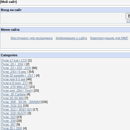
[
Мой сайт
]
Вход на сайт
В
Ст
Меню сайта
Инструмент для релоадинга
Информация о сайте
Комплектующие для ММГ
Categories
Пули 17 kal (.172)
[1]
Пули .20 ( .204 )
[2]
Пули .22 (.222; .223)
[86]
Пули .243 ( 6 мм )
[54]
Пули 25 калибр ( .257 )
[4]
Пули для 6,5 мм
[46]
Пули 6,8 mm/ .277
[3]
Пули .270 Win/.277
[21]
Пули для .284 ( 7mm)
[25]
Пули .30 Carbine
[4]
Пули 30-30 Win
[7]
Пули .308 , 30-06 , 300WM
[156]
Пули .310/.311
[19]
Пули .312 ( 303/7,62)
[17]
Пули .318 (8х57I)
[3]
Пули .323
[23]
Пули .338
[28]
Пули .357
[9]
Пули 35 (.358)
[4]