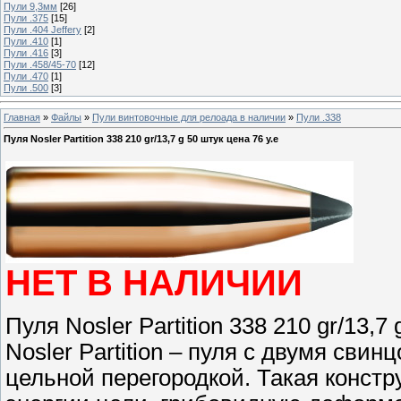
Пули 9,3мм
[26]
Пули .375
[15]
Пули .404 Jeffery
[2]
Пули .410
[1]
Пули .416
[3]
Пули .458/45-70
[12]
Пули .470
[1]
Пули .500
[3]
Главная
»
Файлы
»
Пули винтовочные для релоада в наличии
»
Пули .338
Пуля Nosler Partition 338 210 gr/13,7 g 50 штук цена 76 у.е
НЕТ В НАЛИЧИИ
Пуля Nosler Partition 338 210 gr/13,7
Nosler Partition – пуля с двумя св
цельной перегородкой. Такая конст