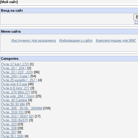
[
Мой сайт
]
Вход на сайт
В
Ст
Меню сайта
Инструмент для релоадинга
Информация о сайте
Комплектующие для ММГ
Categories
Пули 17 kal (.172)
[1]
Пули .20 ( .204 )
[2]
Пули .22 (.222; .223)
[86]
Пули .243 ( 6 мм )
[54]
Пули 25 калибр ( .257 )
[4]
Пули для 6,5 мм
[46]
Пули 6,8 mm/ .277
[3]
Пули .270 Win/.277
[21]
Пули для .284 ( 7mm)
[25]
Пули .30 Carbine
[4]
Пули 30-30 Win
[7]
Пули .308 , 30-06 , 300WM
[156]
Пули .310/.311
[19]
Пули .312 ( 303/7,62)
[17]
Пули .318 (8х57I)
[3]
Пули .323
[23]
Пули .338
[28]
Пули .357
[9]
Пули 35 (.358)
[4]