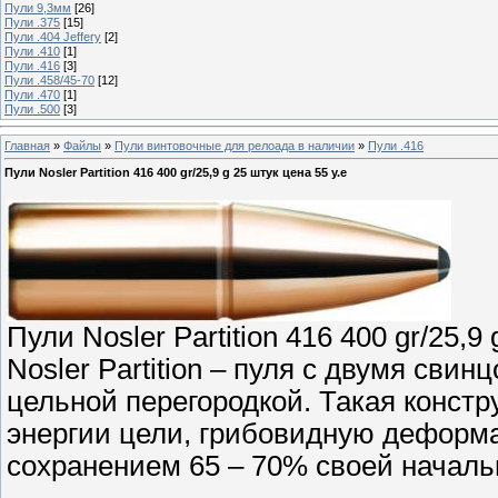
Пули 9,3мм
[26]
Пули .375
[15]
Пули .404 Jeffery
[2]
Пули .410
[1]
Пули .416
[3]
Пули .458/45-70
[12]
Пули .470
[1]
Пули .500
[3]
Главная
»
Файлы
»
Пули винтовочные для релоада в наличии
»
Пули .416
Пули Nosler Partition 416 400 gr/25,9 g 25 штук цена 55 у.е
Пули Nosler Partition 416 400 gr/25,9
Nosler Partition – пуля с двумя св
цельной перегородкой. Такая конст
энергии цели, грибовидную деформа
сохранением 65 – 70% своей началь