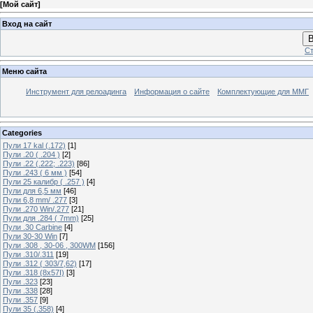
[
Мой сайт
]
Вход на сайт
В
Ст
Меню сайта
Инструмент для релоадинга
Информация о сайте
Комплектующие для ММГ
Categories
Пули 17 kal (.172)
[1]
Пули .20 ( .204 )
[2]
Пули .22 (.222; .223)
[86]
Пули .243 ( 6 мм )
[54]
Пули 25 калибр ( .257 )
[4]
Пули для 6,5 мм
[46]
Пули 6,8 mm/ .277
[3]
Пули .270 Win/.277
[21]
Пули для .284 ( 7mm)
[25]
Пули .30 Carbine
[4]
Пули 30-30 Win
[7]
Пули .308 , 30-06 , 300WM
[156]
Пули .310/.311
[19]
Пули .312 ( 303/7,62)
[17]
Пули .318 (8х57I)
[3]
Пули .323
[23]
Пули .338
[28]
Пули .357
[9]
Пули 35 (.358)
[4]