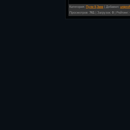
Категория
:
Пули 9,3мм
|
Добавил
:
uniprof
Просмотров
:
761
|
Загрузок
:
0
|
Рейтинг
: