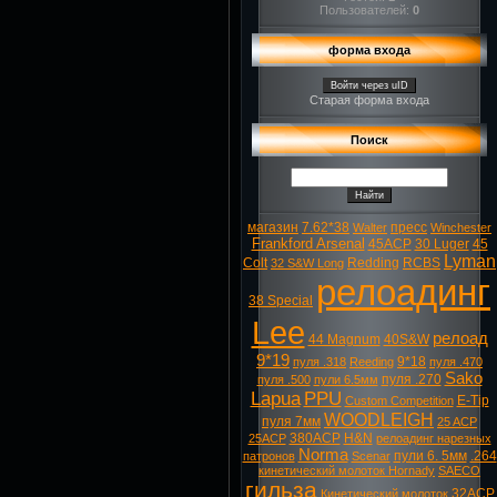
Пользователей:
0
форма входа
Войти через uID
Старая форма входа
Поиск
магазин
7.62*38
пресс
Walter
Winchester
Frankford Arsenal
45ACP
30 Luger
45
Lyman
Colt
Redding
RCBS
32 S&W Long
релоадинг
38 Special
Lee
релоад
44 Magnum
40S&W
9*19
9*18
пуля .318
Reeding
пуля .470
Sako
пуля .270
пуля .500
пули 6.5мм
Lapua
PPU
E-Tip
Custom Competition
WOODLEIGH
пуля 7мм
25 ACP
380ACP
H&N
25ACP
релоадинг нарезных
Norma
пули 6. 5мм
.264
патронов
Scenar
кинетический молоток Hornady
SAECO
гильза
32ACP
Кинетический молоток