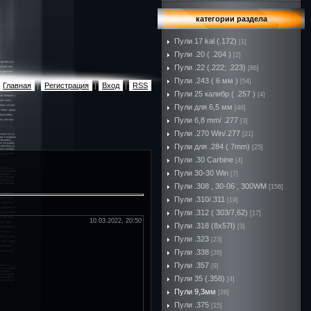
категории раздела
Пули 17 kal (.172)
[1]
Пули .20 ( .204 )
[2]
Пули .22 (.222; .223)
[86]
Пули .243 ( 6 мм )
[54]
Главная
|
Регистрация
|
Вход
|
RSS
Пули 25 калибр ( .257 )
[4]
Пули для 6,5 мм
[46]
Пули 6,8 mm/ .277
[3]
Пули .270 Win/.277
[21]
Пули для .284 ( 7mm)
[25]
Пули .30 Carbine
[4]
Пули 30-30 Win
[7]
Пули .308 , 30-06 , 300WM
[156]
Пули .310/.311
[19]
Пули .312 ( 303/7,62)
[17]
10.03.2022, 20:50
Пули .318 (8х57I)
[3]
Пули .323
[23]
Пули .338
[28]
Пули .357
[9]
Пули 35 (.358)
[4]
Пули 9,3мм
[26]
Пули .375
[15]