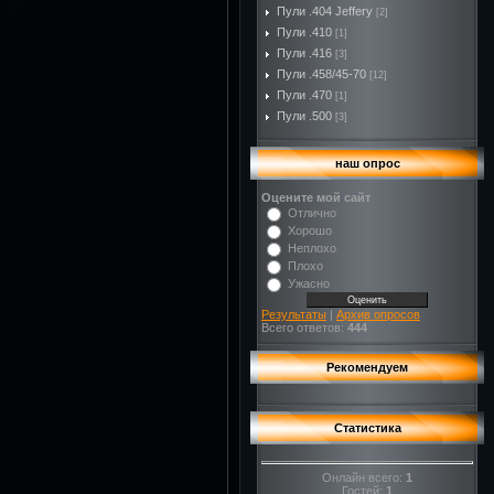
Пули .404 Jeffery
[2]
Пули .410
[1]
Пули .416
[3]
Пули .458/45-70
[12]
Пули .470
[1]
Пули .500
[3]
наш опрос
Оцените мой сайт
Отлично
Хорошо
Неплохо
Плохо
Ужасно
Результаты
|
Архив опросов
Всего ответов:
444
Рекомендуем
Статистика
Онлайн всего:
1
Гостей:
1