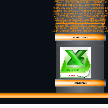
7грамм 100 штук арт.3077 ВС-0
9грамм Soft
Point Spitz арт.1023 ВС
Speer Varmint .224
45gr/2
167 100 штук
Гильза 44 Magnum
пр-во
Starline
под боксер LP
Hornady Interlock .338
225gr/14
6 грамм SP арт.3320 ВС-0
397
ВС-0
арт.26177
Пуля Hornady ELD-MATCH .264/6
554 100 штук
5мм 130 grain
SPT арт.2620
ВС-0
455
Sierra Pro-Hunter .338 225gr/14
6грамм
405
арт.3039 ВС-0
Hornady HPBT
.308 155gr/10грамм BTH
Speer Varmint .224
50gr3
2грамм Soft Point Spitz арт.1029 ВС
231
прайс лист
Партнеры