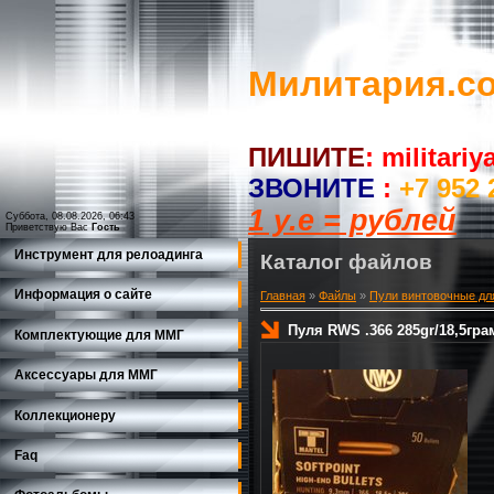
Милитария.c
ПИШИТЕ
:
militari
ЗВОНИТЕ
:
+7 952 
1 у.е = рублей
Суббота, 08.08.2026, 06:43
Приветствую Вас
Гость
Инструмент для релоадинга
Каталог файлов
Информация о сайте
Главная
»
Файлы
»
Пули винтовочные дл
Пуля RWS .366 285gr/18,5гра
Комплектующие для ММГ
Аксессуары для ММГ
Коллекционеру
Faq