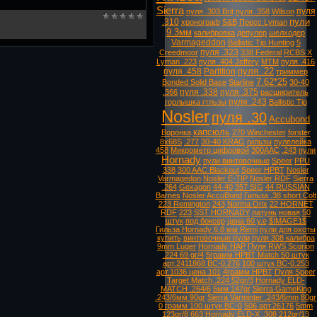
Sierra
пуля
пуля .303 Brit
пуля .358
Wilson
пули
.310
хронограф
S&B
Пресс Lyman
9.3мм
калибровка
депулер
шелходер
Varmageddon
Ballistic Tip Hunting
5
пуля .323
Creedmoor
338 Federal
RCBS X
Lyman .223
пуля .404 Jeffery
MTM
пуля .416
пуля .22
пуля .458
Partition
триммер
7.62*25
Bonded Solid Base
Starline
30-40
пуля .338
пуля .375
.366
расширитель
пуля .243
горлышка гтльзы
Ballistic Tip
Nosler
пуля .30
Accubond
капсюль
Воронка
270 Winchester
forster
8х68S
.277
30-40 KRAG
гильзы
пулелейка
458
Микрометр цифровой
300AAC
.243
пули
Hornady
пули винтовочные
Speer
PPU
338
300 AAC Blackout
Speer HPBT
Nosler
Varmagedon
Nosler E-TIP
Nosler RDF
Sierra
.264
Gexagon
44-40
357 SIG
44 RUSSIAN
Barnes
Nosler AccuBond
Гильза .38 short Colt
223 Remington
243
Norma Orix
22 HORNET
RDF
223
SST HORNADY
латунь
новая
50
штук
под боксер
цена 60 у.е
$IMAGE1$
Гильза Hornady 6.8 мм Remi
пули для охоты
купить
винтовочные пули
пуля 308 калибра
9mm Luger
Hornady HAP
Пуля RWS Scorion
.224 69 gr/4
5грамм HPBT Match 50 штук
арт.2411868 ВС-0.276
100 штук ВС-0.253
арт.1036 цена 101
4грамм HPBT
Пуля Speer
Target Match .224 52gr/3
Hornady ELD-
MATCH .264/6
5мм 147gr
Sierra GameKing
.243/6мм 90gr
Sierra Varminter .243/6mm
80gr
0 грамм 100 штук ВС-0
506 арт.26176
5mm
123gr/8
663
Hornady ELD-X .308 212gr/13