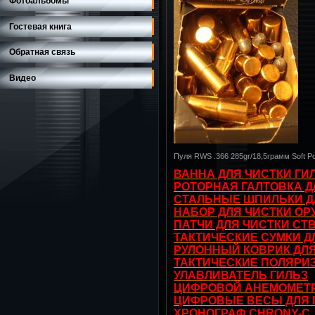
Фотоальбомы
Гостевая книга
Обратная связь
Видео
Пуля RWS .366 285gr/18,5грамм Soft Po
ВАННА ДЛЯ ЧИСТКИ ГИ
РОТОРНАЯ ГАЛТОВКА Д
СТАЛЬНЫЕ ШПИЛЬКИ Д
НАБОР ДЛЯ ЧИСТКИ О
ПАТЧИ ДЛЯ ЧИСТКИ СТ
ТАКТИЧЕСКИЕ СУМКИ Д
РУЛОННЫЙ КОВРИК ДЛ
ТАКТИЧЕСКИЕ ПОЛЯРИ
УЛАВЛИВАТЕЛЬ ГИЛЬЗ
ЦИФРОВОЙ АНЕМОМЕТ
ЦИФРОВЫЕ ВЕСЫ ДЛЯ 
ХРОНОГРАФ CHRONY-C