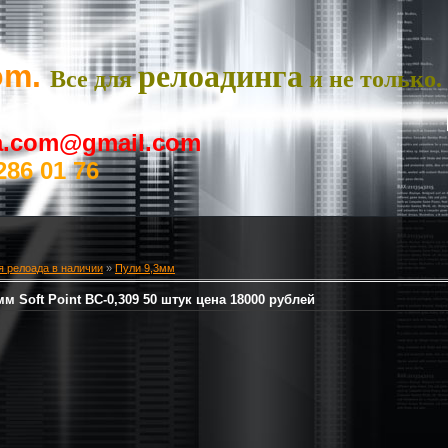
om.
релоадинга
Все для
и не только.
ya.com@gmail.com
286 01 76
я релоада в наличии
»
Пули 9,3мм
мм Soft Point ВС-0,309 50 штук цена 18000 рублей