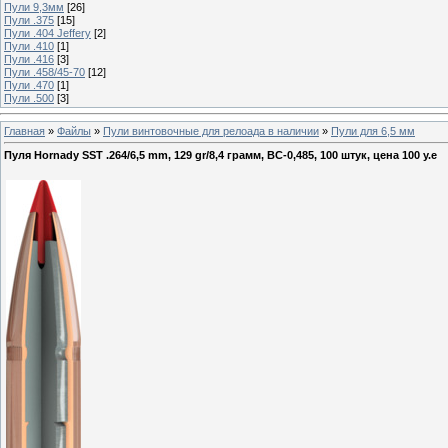
Пули 9,3мм
[26]
Пули .375
[15]
Пули .404 Jeffery
[2]
Пули .410
[1]
Пули .416
[3]
Пули .458/45-70
[12]
Пули .470
[1]
Пули .500
[3]
Главная
»
Файлы
»
Пули винтовочные для релоада в наличии
»
Пули для 6,5 мм
Пуля Hornady SST .264/6,5 mm, 129 gr/8,4 грамм, ВС-0,485, 100 штук, цена 100 у.е