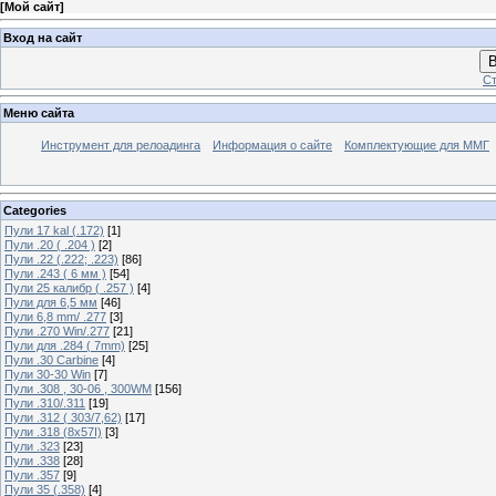
[
Мой сайт
]
Вход на сайт
В
Ст
Меню сайта
Инструмент для релоадинга
Информация о сайте
Комплектующие для ММГ
Categories
Пули 17 kal (.172)
[1]
Пули .20 ( .204 )
[2]
Пули .22 (.222; .223)
[86]
Пули .243 ( 6 мм )
[54]
Пули 25 калибр ( .257 )
[4]
Пули для 6,5 мм
[46]
Пули 6,8 mm/ .277
[3]
Пули .270 Win/.277
[21]
Пули для .284 ( 7mm)
[25]
Пули .30 Carbine
[4]
Пули 30-30 Win
[7]
Пули .308 , 30-06 , 300WM
[156]
Пули .310/.311
[19]
Пули .312 ( 303/7,62)
[17]
Пули .318 (8х57I)
[3]
Пули .323
[23]
Пули .338
[28]
Пули .357
[9]
Пули 35 (.358)
[4]