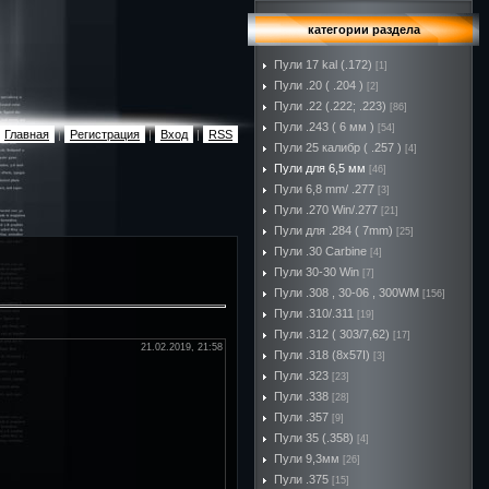
категории раздела
Пули 17 kal (.172)
[1]
Пули .20 ( .204 )
[2]
Пули .22 (.222; .223)
[86]
Пули .243 ( 6 мм )
[54]
Главная
|
Регистрация
|
Вход
|
RSS
Пули 25 калибр ( .257 )
[4]
Пули для 6,5 мм
[46]
Пули 6,8 mm/ .277
[3]
Пули .270 Win/.277
[21]
Пули для .284 ( 7mm)
[25]
Пули .30 Carbine
[4]
Пули 30-30 Win
[7]
Пули .308 , 30-06 , 300WM
[156]
Пули .310/.311
[19]
Пули .312 ( 303/7,62)
[17]
21.02.2019, 21:58
Пули .318 (8х57I)
[3]
Пули .323
[23]
Пули .338
[28]
Пули .357
[9]
Пули 35 (.358)
[4]
Пули 9,3мм
[26]
Пули .375
[15]