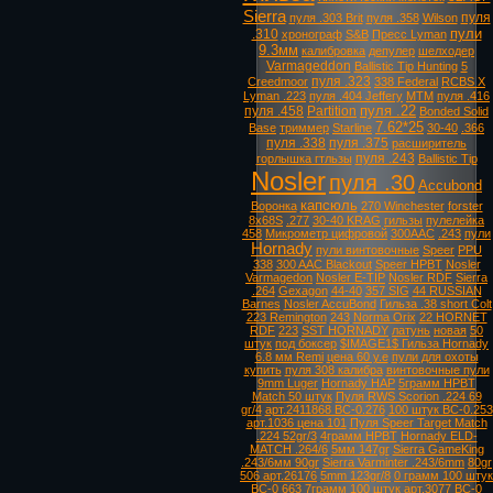
Sierra
пуля
пуля .303 Brit
пуля .358
Wilson
пули
.310
хронограф
S&B
Пресс Lyman
9.3мм
калибровка
депулер
шелходер
Varmageddon
Ballistic Tip Hunting
5
пуля .323
Creedmoor
338 Federal
RCBS X
Lyman .223
пуля .404 Jeffery
MTM
пуля .416
пуля .22
пуля .458
Partition
Bonded Solid
7.62*25
Base
триммер
Starline
30-40
.366
пуля .338
пуля .375
расширитель
пуля .243
горлышка гтльзы
Ballistic Tip
Nosler
пуля .30
Accubond
капсюль
Воронка
270 Winchester
forster
8х68S
.277
30-40 KRAG
гильзы
пулелейка
458
Микрометр цифровой
300AAC
.243
пули
Hornady
пули винтовочные
Speer
PPU
338
300 AAC Blackout
Speer HPBT
Nosler
Varmagedon
Nosler E-TIP
Nosler RDF
Sierra
.264
Gexagon
44-40
357 SIG
44 RUSSIAN
Barnes
Nosler AccuBond
Гильза .38 short Colt
223 Remington
243
Norma Orix
22 HORNET
RDF
223
SST HORNADY
латунь
новая
50
штук
под боксер
$IMAGE1$ Гильза Hornady
6.8 мм Remi
цена 60 у.е
пули для охоты
купить
пуля 308 калибра
винтовочные пули
9mm Luger
Hornady HAP
5грамм HPBT
Match 50 штук
Пуля RWS Scorion .224 69
gr/4
арт.2411868 ВС-0.276
100 штук ВС-0.253
арт.1036 цена 101
Пуля Speer Target Match
.224 52gr/3
4грамм HPBT
Hornady ELD-
MATCH .264/6
5мм 147gr
Sierra GameKing
.243/6мм 90gr
Sierra Varminter .243/6mm
80gr
506 арт.26176
5mm 123gr/8
0 грамм 100 штук
ВС-0
663
7грамм 100 штук арт.3077 ВС-0