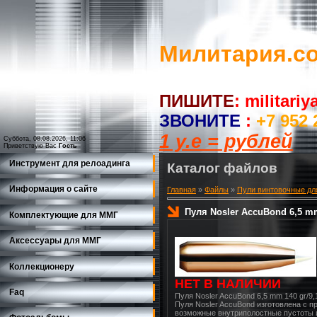
Милитария.c
ПИШИТЕ
:
militari
ЗВОНИТЕ
:
+7 952 
1 у.е = рублей
Суббота, 08.08.2026, 11:06
Приветствую Вас
Гость
Инструмент для релоадинга
Каталог файлов
Информация о сайте
Главная
»
Файлы
»
Пули винтовочные дл
Пуля Nosler AccuBond 6,5 mm 
Комплектующие для ММГ
Аксессуары для ММГ
Коллекционеру
НЕТ В НАЛИЧИИ
Faq
Пуля Nosler AccuBond 6,5 mm 140 gr/9,1
Пуля Nosler AccuBond изготовлена с 
возможные внутриполостные пустоты и