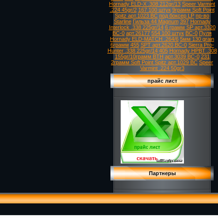
Hornady ELD-X .308 212gr/13
Speer Varmint
.224 45gr/2
167 100 штук
9грамм Soft Point
Spitz арт.1023 ВС
под боксер LP
пр-во
Starline
Гильза 44 Magnum
397
Hornady
Interlock .338 225gr/14
6 грамм SP арт.3320
ВС-0
арт.26177
554 100 штук
ВС-0
Пуля
Hornady ELD-MATCH .264/6
5мм 130 grain
6грамм
455
SPT арт.2620 ВС-0
Sierra Pro-
Hunter .338 225gr/14
405
Hornady HPBT .308
155gr/10грамм BTH
арт.3039 ВС-0
231
2грамм Soft Point Spitz арт.1029 ВС
Speer
Varmint .224 50gr3
прайс лист
Партнеры