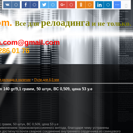
om.
релоадинга
Все для
и не только.
ya.com@gmail.com
286 01 76
я релоада в наличии
»
Пули для 6,5 мм
140 gr/9,1 грамм, 50 штук, BC 0,509, цена 53 у.е
 грамм, 50 штук, BC 0,509, цена 53 у.е
применением термокомпрессионного метода, благодаря чему устранены
 достигнуто почти сварное соединение внутреннего сердечника из свинцового