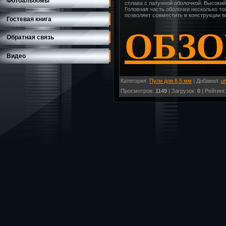
Фотоальбомы
сплава с латунной оболочкой. Высоки
Головная часть оболочки несколько то
позволяет совместить в конструкции 
Гостевая книга
ОБЗО
Обратная связь
Видео
Категория
:
Пули для 6,5 мм
|
Добавил
:
un
Просмотров
:
1149
|
Загрузок
:
0
|
Рейтинг