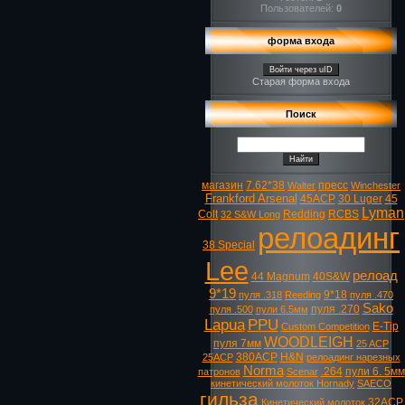
Пользователей:
0
форма входа
Войти через uID
Старая форма входа
Поиск
магазин
7.62*38
пресс
Walter
Winchester
Frankford Arsenal
45ACP
30 Luger
45
Lyman
Colt
Redding
RCBS
32 S&W Long
релоадинг
38 Special
Lee
релоад
44 Magnum
40S&W
9*19
9*18
пуля .318
Reeding
пуля .470
Sako
пуля .270
пуля .500
пули 6.5мм
Lapua
PPU
E-Tip
Custom Competition
WOODLEIGH
пуля 7мм
25 ACP
380ACP
H&N
25ACP
релоадинг нарезных
Norma
.264
пули 6. 5мм
патронов
Scenar
кинетический молоток Hornady
SAECO
гильза
32ACP
Кинетический молоток