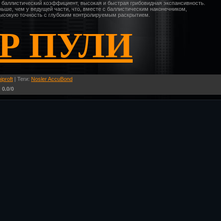
й баллистический коэффициент, высокая и быстрая грибовидная экспансивность.
ньше, чем у ведущей части, что, вместе с баллистическим наконечником,
высокую точность с глубоким контролируемым раскрытием.
Р ПУЛИ
iproft
|
Теги
:
Nosler AccuBond
:
0.0
/
0