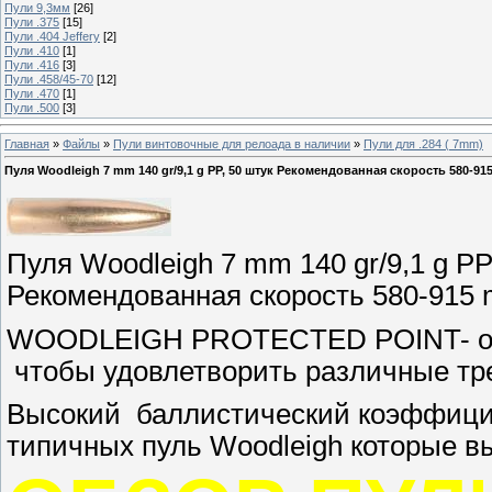
Пули 9,3мм
[26]
Пули .375
[15]
Пули .404 Jeffery
[2]
Пули .410
[1]
Пули .416
[3]
Пули .458/45-70
[12]
Пули .470
[1]
Пули .500
[3]
Главная
»
Файлы
»
Пули винтовочные для релоада в наличии
»
Пули для .284 ( 7mm)
Пуля Woodleigh 7 mm 140 gr/9,1 g PP, 50 штук Рекомендованная скорость 580-915
Пуля Woodleigh 7 mm 140 gr/9,1 g PP
Рекомендованная скорость 580-915 m
WOODLEIGH PROTECTED POINT- очен
чтобы удовлетворить различные тр
Высокий баллистический коэффицие
типичных пуль Woodleigh которые в