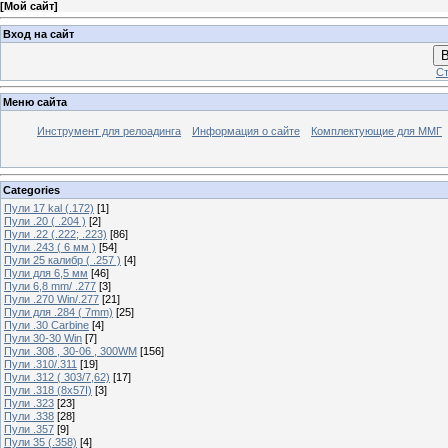
[
Мой сайт
]
Вход на сайт
В
Ст
Меню сайта
Инструмент для релоадинга
Информация о сайте
Комплектующие для ММГ
Categories
Пули 17 kal (.172)
[1]
Пули .20 ( .204 )
[2]
Пули .22 (.222; .223)
[86]
Пули .243 ( 6 мм )
[54]
Пули 25 калибр ( .257 )
[4]
Пули для 6,5 мм
[46]
Пули 6,8 mm/ .277
[3]
Пули .270 Win/.277
[21]
Пули для .284 ( 7mm)
[25]
Пули .30 Carbine
[4]
Пули 30-30 Win
[7]
Пули .308 , 30-06 , 300WM
[156]
Пули .310/.311
[19]
Пули .312 ( 303/7,62)
[17]
Пули .318 (8х57I)
[3]
Пули .323
[23]
Пули .338
[28]
Пули .357
[9]
Пули 35 (.358)
[4]