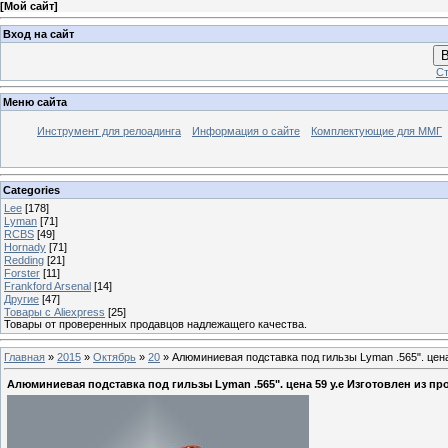
[
Мой сайт
]
Вход на сайт
В
Ст
Меню сайта
Инструмент для релоадинга
Информация о сайте
Комплектующие для ММГ
Categories
Lee
[178]
Lyman
[71]
RCBS
[49]
Hornady
[71]
Redding
[21]
Forster
[11]
Frankford Arsenal
[14]
Другие
[47]
Товары с Aliexpress
[25]
Товары от проверенных продавцов надлежащего качества.
Главная
»
2015
»
Октябрь
»
20
» Алюминиевая подставка под гильзы Lyman .565". цена
Алюминиевая подставка под гильзы Lyman .565". цена 59 у.е Изготовлен из п