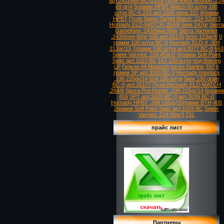
арт.2411868 ВС-0.276
Пуля RWS Scorion .224
69 gr/4
5грамм HPBT Match 50 штук
100
штук ВС-0.253 арт.1036 цена 101
4грамм
HPBT
Пуля Speer Target Match .224 52gr/3
Hornady ELD-MATCH .264/6
5мм 147gr
Sierra
GameKing .243/6мм 90gr
Sierra Varminter
.243/6mm
80gr
506 арт.26176
5mm 123gr/8
0
грамм 100 штук ВС-0
Hornady ELD-X .308
212gr/13
7грамм 100 штук арт.3077 ВС-0
663
Speer Varmint .224 45gr/2
9грамм Soft Point
Spitz арт.1023 ВС
167 100 штук
под боксер
LP
Гильза 44 Magnum
пр-во Starline
397
6
грамм SP арт.3320 ВС-0
Hornady Interlock
.338 225gr/14
554 100 штук
5мм 130 grain
ВС-0
арт.26177
Пуля Hornady ELD-MATCH
.264/6
Sierra Pro-Hunter .338 225gr/14
6грамм
455
SPT арт.2620 ВС-0
арт.3039 ВС-0
Hornady HPBT .308 155gr/10грамм BTH
405
2грамм Soft Point Spitz арт.1029 ВС
Speer
Varmint .224 50gr3
231
прайс лист
Партнеры