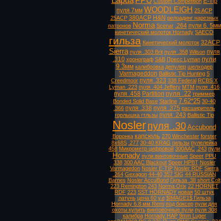
Lapua
PPU
E-Tip
Custom Competition
WOODLEIGH
пуля 7мм
25 ACP
380ACP
H&N
25ACP
релоадинг нарезных
Norma
.264
пули 6. 5мм
патронов
Scenar
кинетический молоток Hornady
SAECO
гильза
32ACP
Кинетический молоток
Sierra
пуля
пуля .303 Brit
пуля .358
Wilson
пули
.310
хронограф
S&B
Пресс Lyman
9.3мм
калибровка
депулер
шелходер
Varmageddon
Ballistic Tip Hunting
5
пуля .323
Creedmoor
338 Federal
RCBS X
Lyman .223
пуля .404 Jeffery
MTM
пуля .416
пуля .22
пуля .458
Partition
триммер
7.62*25
Bonded Solid Base
Starline
30-40
пуля .338
пуля .375
.366
расширитель
пуля .243
горлышка гтльзы
Ballistic Tip
Nosler
пуля .30
Accubond
капсюль
Воронка
270 Winchester
forster
8х68S
.277
30-40 KRAG
гильзы
пулелейка
458
Микрометр цифровой
300AAC
.243
пули
Hornady
пули винтовочные
Speer
PPU
338
300 AAC Blackout
Speer HPBT
Nosler
Varmagedon
Nosler E-TIP
Nosler RDF
Sierra
.264
Gexagon
44-40
357 SIG
44 RUSSIAN
Barnes
Nosler AccuBond
Гильза .38 short Colt
223 Remington
243
Norma Orix
22 HORNET
RDF
223
SST HORNADY
новая
50 штук
латунь
цена 60 у.е
$IMAGE1$ Гильза
Hornady 6.8 мм Remi
под боксер
пули для
охоты купить
винтовочные пули
пуля 308
калибра
Hornady HAP
9mm Luger