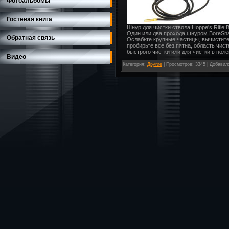
Фотоальбомы
Гостевая книга
Шнур для чистки ствола Hoppe's Rifle 
Один или два прохода шнуром BoreSnak
Обратная связь
Ослабьте крупные частицы, вычистит
пробирьте все без пятна, область чис
быстрого чистки или для чистки в по
Видео
Категория
:
Другие
|
Просмотров
: 3345 |
Добавил