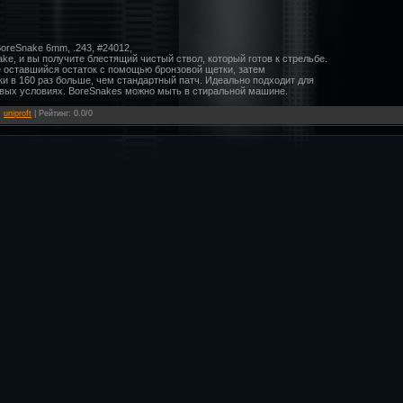
BoreSnake 6mm, .243, #24012,
e, и вы получите блестящий чистый ствол, который готов к стрельбе.
е оставшийся остаток с помощью бронзовой щетки, затем
тки в 160 раз больше, чем стандартный патч. Идеально подходит для
левых условиях. BoreSnakes можно мыть в стиральной машине.
:
uniproft
|
Рейтинг
:
0.0
/
0