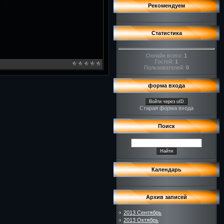
Рекомендуем
Статистика
Онлайн всего:
1
Гостей:
1
Пользователей:
0
форма входа
Войти через uID
Старая форма входа
Поиск
Календарь
Архив записей
2013 Сентябрь
2013 Октябрь