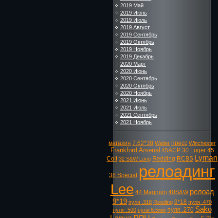
2019 Май
2019 Июнь
2019 Июль
2019 Август
2019 Сентябрь
2019 Октябрь
2019 Ноябрь
2019 Декабрь
2020 Март
2020 Июнь
2020 Сентябрь
2020 Октябрь
2020 Ноябрь
2021 Июнь
2021 Июль
2021 Сентябрь
2021 Ноябрь
магазин
7.62*38
пресс
Walter
Winchester
Frankford Arsenal
45ACP
30 Luger
45
Lyman
Colt
Redding
RCBS
32 S&W Long
релоадинг
38 Special
Lee
релоад
44 Magnum
40S&W
9*19
9*18
пуля .318
Reeding
пуля .470
Sako
пуля .270
пуля .500
пули 6.5мм