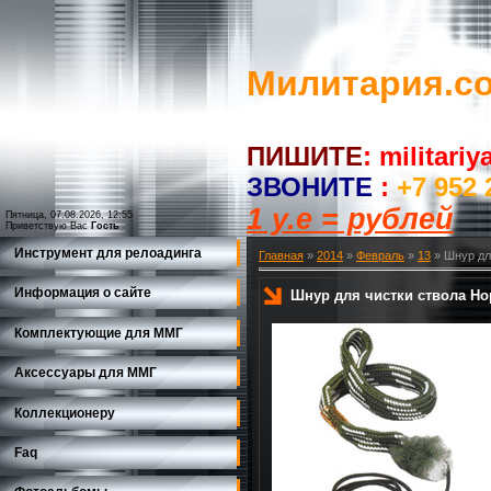
Милитария.c
ПИШИТЕ
:
militari
ЗВОНИТЕ
:
+7 952 
1 у.е = рублей
Пятница, 07.08.2026, 12:55
Приветствую Вас
Гость
Инструмент для релоадинга
Главная
»
2014
»
Февраль
»
13
» Шнур для
Информация о сайте
Шнур для чистки ствола Hopp
Комплектующие для ММГ
Аксессуары для ММГ
Коллекционеру
Faq