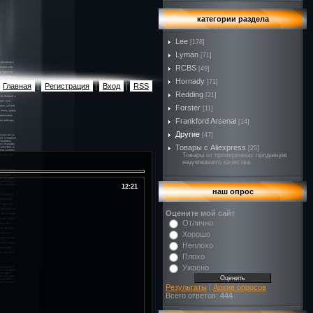
категории раздела
Lee
[178]
Lyman
[71]
RCBS
[49]
Hornady
[71]
Главная
|
Регистрация
|
Вход
|
RSS
Redding
[21]
Forster
[11]
Frankford Arsenal
[14]
Другие
[47]
Товары с Aliexpress
[25]
Товары от проверенных продавцов
надлежащего качества.
12:21
наш опрос
Оцените мой сайт
Отлично
Хорошо
Неплохо
Плохо
Ужасно
Результаты
|
Архив опросов
Всего ответов:
444