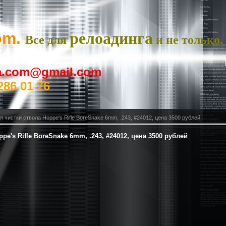
om.
релоадинга
Все для
и не только.
ya.com@gmail.com
286 01 76
 чистки ствола Hoppe's Rifle BoreSnake 6mm, .243, #24012, цена 3500 рублей
e's Rifle BoreSnake 6mm, .243, #24012, цена 3500 рублей