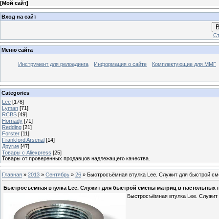
[
Мой сайт
]
Вход на сайт
В
Ст
Меню сайта
Инструмент для релоадинга
Информация о сайте
Комплектующие для ММГ
Categories
Lee
[178]
Lyman
[71]
RCBS
[49]
Hornady
[71]
Redding
[21]
Forster
[11]
Frankford Arsenal
[14]
Другие
[47]
Товары с Aliexpress
[25]
Товары от проверенных продавцов надлежащего качества.
Главная
»
2013
»
Сентябрь
»
26
» Быстросъёмная втулка Lee. Служит для быстрой сме
Быстросъёмная втулка Lee. Служит для быстрой смены матриц в настольных пр
Быстросъёмная втулка Lee. Служит