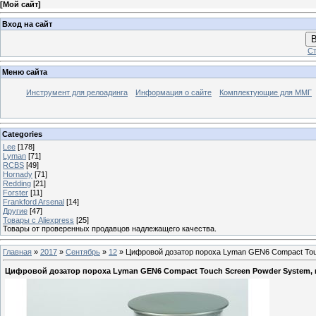
[
Мой сайт
]
Вход на сайт
В
Ст
Меню сайта
Инструмент для релоадинга
Информация о сайте
Комплектующие для ММГ
Categories
Lee
[178]
Lyman
[71]
RCBS
[49]
Hornady
[71]
Redding
[21]
Forster
[11]
Frankford Arsenal
[14]
Другие
[47]
Товары с Aliexpress
[25]
Товары от проверенных продавцов надлежащего качества.
Главная
»
2017
»
Сентябрь
»
12
» Цифровой дозатор пороха Lyman GEN6 Compact Touc
Цифровой дозатор пороха Lyman GEN6 Compact Touch Screen Powder System, ц