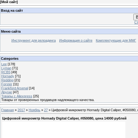
[
Мой сайт
]
Вход на сайт
В
Ст
Меню сайта
Инструмент для релоадинга
Информация о сайте
Комплектующие для ММГ
Categories
Lee
[178]
Lyman
[71]
RCBS
[49]
Hornady
[71]
Redding
[21]
Forster
[11]
Frankford Arsenal
[14]
Другие
[47]
Товары с Aliexpress
[25]
Товары от проверенных продавцов надлежащего качества.
Главная
»
2017
»
Ноябрь
»
27
» Цифровой микрометр Hornady Digital Caliper, #050080,
Цифровой микрометр Hornady Digital Caliper, #050080, цена 14000 рублей