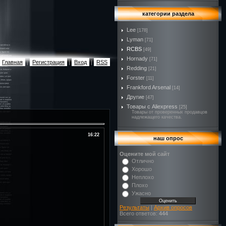
категории раздела
Lee
[178]
Lyman
[71]
RCBS
[49]
Hornady
[71]
Главная
|
Регистрация
|
Вход
|
RSS
Redding
[21]
Forster
[11]
Frankford Arsenal
[14]
Другие
[47]
Товары с Aliexpress
[25]
Товары от проверенных продавцов
надлежащего качества.
16:22
наш опрос
Оцените мой сайт
Отлично
Хорошо
Неплохо
Плохо
Ужасно
Результаты
|
Архив опросов
Всего ответов:
444