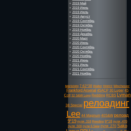
2019 Май
2019 Июнь
2019 Июль
2019 Август
2019 Сентябрь
2019 Октябрь
2019 Ноябрь
2019 Декабрь
2020 Март
2020 Июнь
2020 Сентябрь
2020 Октябрь
2020 Ноябрь
2021 Июнь
2021 Июль
2021 Сентябрь
2021 Ноябрь
магазин
7.62*38
пресс
Walter
Winchester
Frankford Arsenal
45ACP
30 Luger
45
Lyman
Colt
Redding
RCBS
32 S&W Long
релоадинг
38 Special
Lee
релоад
44 Magnum
40S&W
9*19
9*18
пуля .318
Reeding
пуля .470
Sako
пуля .270
пуля .500
пули 6.5мм