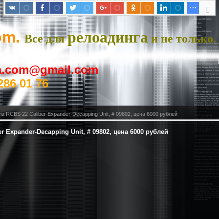
om.
релоадинга
Все для
и не только.
ya.com@gmail.com
286 01 76
а RCBS 22 Caliber Expander-Decapping Unit, # 09802, цена 6000 рублей
r Expander-Decapping Unit, # 09802, цена 6000 рублей