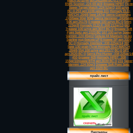
Match 50 штук
арт.2411868 ВС-0.276
Пуля
RWS Scorion .224 69 gr/4
4грамм HPBT
Пуля
Speer Target Match .224 52gr/3
100 штук
ВС-0.253 арт.1036 цена 101
Hornady ELD-
MATCH .264/6
5мм 147gr
Sierra GameKing
.243/6мм 90gr
80gr
Sierra Varminter .243/6mm
506 арт.26176
0 грамм 100 штук ВС-0
5mm
123gr/8
Hornady ELD-X .308 212gr/13
663
7грамм 100 штук арт.3077 ВС-0
9грамм Soft
Point Spitz арт.1023 ВС
167 100 штук
Speer
Varmint .224 45gr/2
Гильза 44 Magnum
пр-во
Starline
под боксер LP
6 грамм SP арт.3320
ВС-0
Hornady Interlock .338 225gr/14
397
5мм 130 grain
Пуля Hornady ELD-MATCH
.264/6
554 100 штук
арт.26177
ВС-0
SPT
арт.2620 ВС-0
Sierra Pro-Hunter .338 225gr/14
455
6грамм
405
Hornady HPBT .308
155gr/10грамм BTH
арт.3039 ВС-0
231
Speer
Varmint .224 50gr3
2грамм Soft Point Spitz
арт.1029 ВС
прайс лист
Партнеры