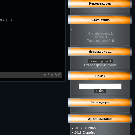
Рекомендуем
я снятия
Статистика
Онлайн всего:
1
Гостей:
1
Пользователей:
0
форма входа
Войти через uID
Старая форма входа
Поиск
Календарь
Архив записей
2013 Сентябрь
2013 Октябрь