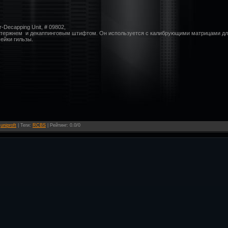
-Decapping Unit, # 09802,
стержнем и декаппинговым штифтом. Он используется с калибрующими матрицами дл
шейки гильзы.
:
uniproft
|
Теги
:
RCBS
|
Рейтинг
:
0.0
/
0