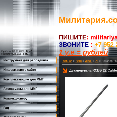
Милитария.c
ПИШИТЕ
:
militari
ЗВОНИТЕ
:
+7 952 
1 у.е = рублей
Суббота, 08.08.2026, 12:47
Приветствую Вас
Гость
Инструмент для релоадинга
Главная
»
2018
»
Июль
»
21
» Декапер-игл
Информация о сайте
Декапер-игла RCBS 22 Calibe
Комплектующие для ММГ
Аксессуары для ММГ
Коллекционеру
Faq