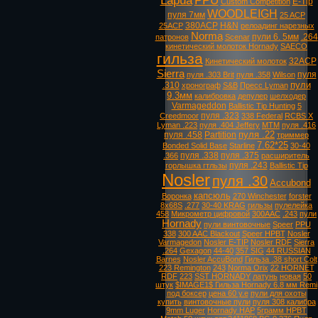
Lapua
PPU
E-Tip
Custom Competition
WOODLEIGH
пуля 7мм
25 ACP
380ACP
H&N
25ACP
релоадинг нарезных
Norma
пули 6. 5мм
.264
патронов
Scenar
кинетический молоток Hornady
SAECO
гильза
32ACP
Кинетический молоток
Sierra
пуля
пуля .303 Brit
пуля .358
Wilson
пули
.310
хронограф
S&B
Пресс Lyman
9.3мм
калибровка
депулер
шелходер
Varmageddon
Ballistic Tip Hunting
5
пуля .323
Creedmoor
338 Federal
RCBS X
Lyman .223
пуля .404 Jeffery
MTM
пуля .416
пуля .22
пуля .458
Partition
триммер
7.62*25
Bonded Solid Base
Starline
30-40
пуля .338
пуля .375
.366
расширитель
пуля .243
горлышка гтльзы
Ballistic Tip
Nosler
пуля .30
Accubond
капсюль
Воронка
270 Winchester
forster
8х68S
.277
30-40 KRAG
гильзы
пулелейка
458
Микрометр цифровой
300AAC
.243
пули
Hornady
пули винтовочные
Speer
PPU
338
300 AAC Blackout
Speer HPBT
Nosler
Varmagedon
Nosler E-TIP
Nosler RDF
Sierra
.264
Gexagon
44-40
357 SIG
44 RUSSIAN
Barnes
Nosler AccuBond
Гильза .38 short Colt
223 Remington
243
Norma Orix
22 HORNET
RDF
223
SST HORNADY
латунь
новая
50
штук
$IMAGE1$ Гильза Hornady 6.8 мм Remi
под боксер
цена 60 у.е
пули для охоты
купить
винтовочные пули
пуля 308 калибра
9mm Luger
Hornady HAP
5грамм HPBT