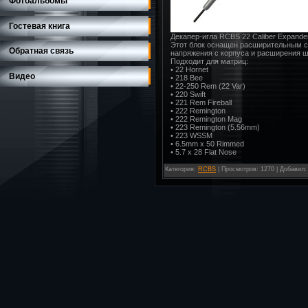
Фотоальбомы
Гостевая книга
Декапер-игла RCBS 22 Caliber Expander
Этот блок оснащен расширительным 
Обратная связь
напряжения с корпуса и расширения 
Подходит для матриц:
• 22 Hornet
Видео
• 218 Bee
• 22-250 Rem (22 Var)
• 220 Swift
• 221 Rem Fireball
• 222 Remington
• 222 Remington Mag
• 223 Remington (5.56mm)
• 223 WSSM
• 6.5mm x 50 Rimmed
• 5.7 x 28 Flat Nose
Категория
:
RCBS
|
Просмотров
: 1270 |
Добавил