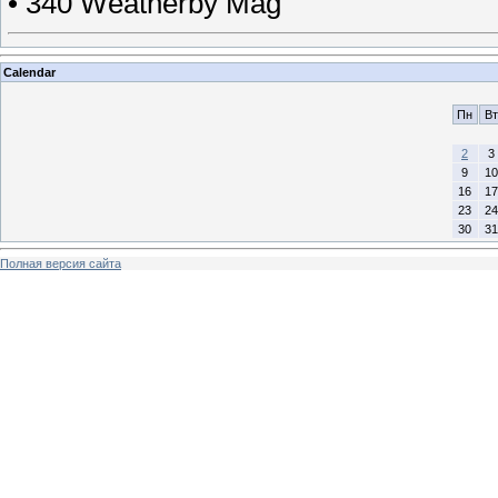
• 340 Weatherby Mag
Calendar
Пн
Вт
2
3
9
10
16
17
23
24
30
31
Полная версия сайта