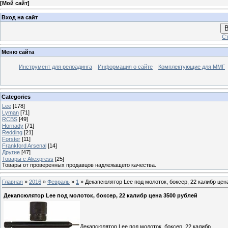
[
Мой сайт
]
Вход на сайт
В
Ст
Меню сайта
Инструмент для релоадинга
Информация о сайте
Комплектующие для ММГ
Categories
Lee
[178]
Lyman
[71]
RCBS
[49]
Hornady
[71]
Redding
[21]
Forster
[11]
Frankford Arsenal
[14]
Другие
[47]
Товары с Aliexpress
[25]
Товары от проверенных продавцов надлежащего качества.
Главная
»
2016
»
Февраль
»
1
» Декапсюлятор Lee под молоток, боксер, 22 калибр цен
Декапсюлятор Lee под молоток, боксер, 22 калибр цена 3500 рублей
Декапсюлятор Lee под молоток, боксер, 22 калибр