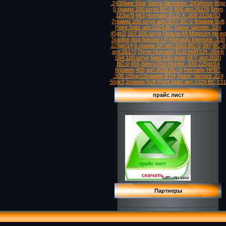
.243/6мм 90gr
Sierra Varminter .243/6mm
80gr
0 грамм 100 штук ВС-0
506 арт.26176
5mm
123gr/8
663
Hornady ELD-X .308 212gr/13
7грамм 100 штук арт.3077 ВС-0
9грамм Soft
Point Spitz арт.1023 ВС
Speer Varmint .224
45gr/2
167 100 штук
Гильза 44 Magnum
пр-во
Starline
под боксер LP
Hornady Interlock .338
225gr/14
6 грамм SP арт.3320 ВС-0
397
ВС-0
арт.26177
Пуля Hornady ELD-MATCH .264/6
554 100 штук
5мм 130 grain
SPT арт.2620
ВС-0
455
Sierra Pro-Hunter .338 225gr/14
6грамм
405
арт.3039 ВС-0
Hornady HPBT
.308 155gr/10грамм BTH
Speer Varmint .224
50gr3
2грамм Soft Point Spitz арт.1029 ВС
231
прайс лист
Партнеры