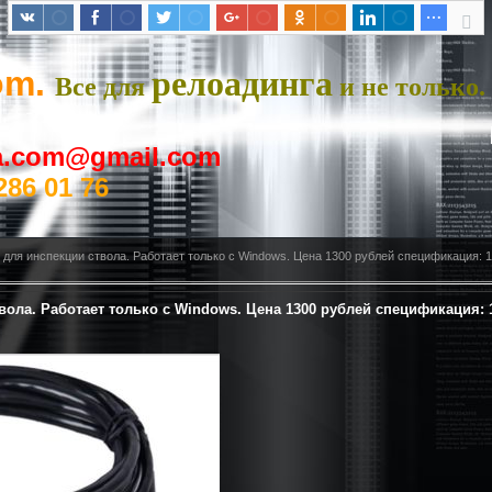
om.
релоадинга
Все для
и не только.
ya.com@gmail.com
286 01 76
 для инспекции ствола. Работает только с Windows. Цена 1300 рублей спецификация: 
вола. Работает только с Windows. Цена 1300 рублей спецификация: