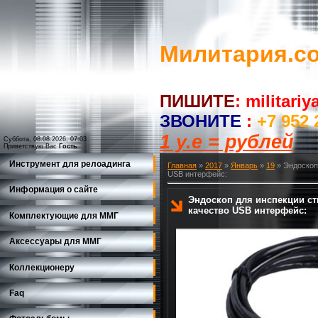
Милитария.c
ПИШИТЕ
:
militari
ЗВОНИТЕ
:
+7 952 
1 у.е = рублей
Суббота, 08.08.2026, 07:03
Приветствую Вас
Гость
Инструмент для релоадинга
Главная
»
2017
»
Январь
»
19
» Эндоскоп
USB интерфейс:
Информация о сайте
Эндоскоп для инспекции ст
качество USB интерфейс:
Комплектующие для ММГ
Аксессуары для ММГ
Коллекционеру
Faq