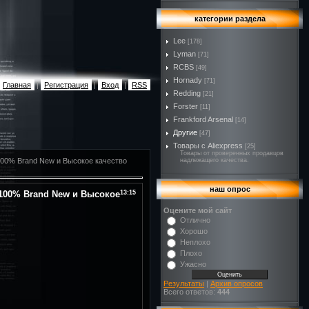
категории раздела
Lee
[178]
Lyman
[71]
RCBS
[49]
Hornady
[71]
Главная
|
Регистрация
|
Вход
|
RSS
Redding
[21]
Forster
[11]
Frankford Arsenal
[14]
Другие
[47]
Товары с Aliexpress
[25]
Товары от проверенных продавцов
100% Brand New и Высокое качество
надлежащего качества.
наш опрос
 100% Brand New и Высокое
13:15
Оцените мой сайт
Отлично
Хорошо
Неплохо
Плохо
Ужасно
Результаты
|
Архив опросов
Всего ответов:
444