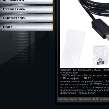
Фотоальбомы
Гостевая книга
Обратная связь
Видео
Эндоскоп для инспекции ствола. Работ
спецификация:
100% Brand New и Высокое качество
USB интерфейс: USB 2.0
головка камеры наружный диаметр: 7,
высокое разрешение с 1/9 CMOS кам
встроенный 6LED свет (с контролем я
водонепроницаемый провод эндоскоп
фотосъемки и записи видео
Категория
:
Другие
|
Просмотров
: 1424 |
Добавил