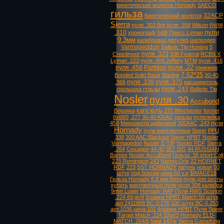
кинетический молоток Hornady
SAECO
гильза
32ACP
Кинетический молоток
Sierra
пуля
пуля .303 Brit
пуля .358
Wilson
пули
.310
хронограф
S&B
Пресс Lyman
9.3мм
калибровка
депулер
шелходер
Varmageddon
Ballistic Tip Hunting
5
пуля .323
Creedmoor
338 Federal
RCBS X
Lyman .223
пуля .404 Jeffery
MTM
пуля .416
пуля .22
пуля .458
Partition
триммер
7.62*25
Bonded Solid Base
Starline
30-40
пуля .338
пуля .375
.366
расширитель
пуля .243
горлышка гтльзы
Ballistic Tip
Nosler
пуля .30
Accubond
капсюль
Воронка
270 Winchester
forster
8х68S
.277
30-40 KRAG
гильзы
пулелейка
458
Микрометр цифровой
300AAC
.243
пули
Hornady
пули винтовочные
Speer
PPU
338
300 AAC Blackout
Speer HPBT
Nosler
Varmagedon
Nosler E-TIP
Nosler RDF
Sierra
.264
Gexagon
44-40
357 SIG
44 RUSSIAN
Barnes
Nosler AccuBond
Гильза .38 short Colt
223 Remington
243
Norma Orix
22 HORNET
RDF
223
SST HORNADY
латунь
новая
50
штук
под боксер
цена 60 у.е
$IMAGE1$
Гильза Hornady 6.8 мм Remi
пули для охоты
купить
винтовочные пули
пуля 308 калибра
9mm Luger
Hornady HAP
Пуля RWS Scorion
.224 69 gr/4
5грамм HPBT Match 50 штук
арт.2411868 ВС-0.276
100 штук ВС-0.253
арт.1036 цена 101
4грамм HPBT
Пуля Speer
Target Match .224 52gr/3
Hornady ELD-
MATCH .264/6
5мм 147gr
Sierra GameKing