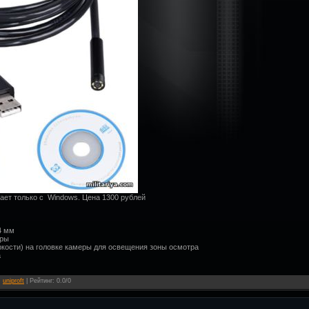
ает только с Windows. Цена 1300 рублей
4 мм
еры
ркости) на головке камеры для освещения зоны осмотра
а
:
uniproft
|
Рейтинг
:
0.0
/
0