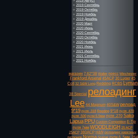
2019 Август
2019 Сентябрь
2019 Октябрь
2019 Ноябрь
2019 Декабрь
2020 Март
2020 Июнь
2020 Сентябрь
2020 Октябрь
2020 Ноябрь
2021 Июнь
2021 Июль
2021 Сентябрь
2021 Ноябрь
магазин
7.62*38
пресс
Walter
Winchester
Frankford Arsenal
45ACP
30 Luger
45
Lyman
Colt
Redding
RCBS
32 S&W Long
релоадинг
38 Special
Lee
релоад
44 Magnum
40S&W
9*19
9*18
пуля .318
Reeding
пуля .470
Sako
пуля .270
пуля .500
пули 6.5мм
Lapua
PPU
E-Tip
Custom Competition
WOODLEIGH
пуля 7мм
25 ACP
380ACP
H&N
25ACP
релоадинг нарезных
Norma
пули 6. 5мм
.264
патронов
Scenar