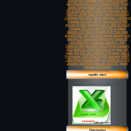
.224 69 gr/4
5грамм HPBT Match 50 штук
арт.2411868 ВС-0.276
4грамм HPBT
Пуля
Speer Target Match .224 52gr/3
100 штук
ВС-0.253 арт.1036 цена 101
Hornady ELD-
MATCH .264/6
5мм 147gr
Sierra GameKing
.243/6мм 90gr
80gr
Sierra Varminter .243/6mm
0 грамм 100 штук ВС-0
5mm 123gr/8
506
арт.26176
663
Hornady ELD-X .308 212gr/13
7грамм 100 штук арт.3077 ВС-0
Speer
Varmint .224 45gr/2
9грамм Soft Point Spitz
арт.1023 ВС
167 100 штук
пр-во Starline
под
боксер LP
Гильза 44 Magnum
6 грамм SP
арт.3320 ВС-0
Hornady Interlock .338
225gr/14
397
арт.26177
ВС-0
Пуля Hornady
ELD-MATCH .264/6
554 100 штук
5мм 130
grain
455
SPT арт.2620 ВС-0
6грамм
Sierra
Pro-Hunter .338 225gr/14
405
Hornady HPBT
.308 155gr/10грамм BTH
арт.3039 ВС-0
231
2грамм Soft Point Spitz арт.1029 ВС
Speer
Varmint .224 50gr3
прайс лист
Партнеры