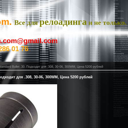
om.
релоадинга
Все для
и не только.
ya.com@gmail.com
286 01 76
Standard Bullet .30. Подходит для .308, 30-06, 300WM, Цена 5200 рублей
 Подходит для .308, 30-06, 300WM, Цена 5200 рублей