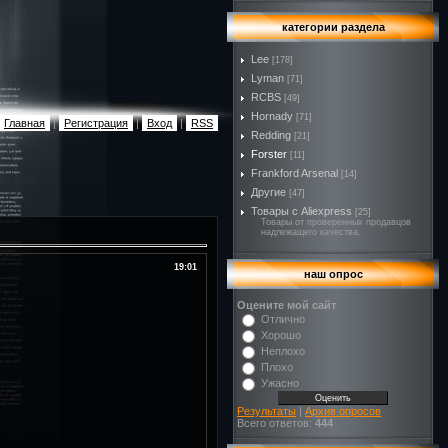
категории раздела
Lee
[178]
Lyman
[71]
RCBS
[49]
Hornady
[71]
Главная
|
Регистрация
|
Вход
|
RSS
Redding
[21]
Forster
[11]
Frankford Arsenal
[14]
Другие
[47]
Товары с Aliexpress
[25]
Товары от проверенных продавцов
надлежащего качества.
19:01
наш опрос
Оцените мой сайт
Отлично
Хорошо
Неплохо
Плохо
Ужасно
Результаты
|
Архив опросов
Всего ответов:
444