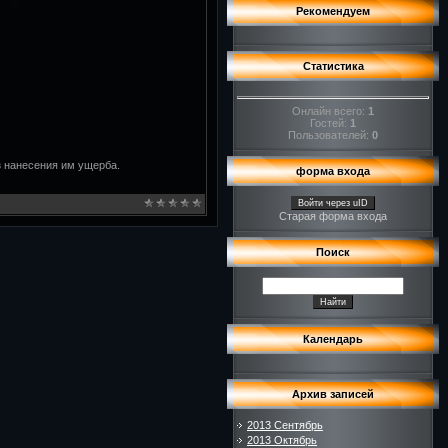
Рекомендуем
Статистика
Онлайн всего:
1
Гостей:
1
Пользователей:
0
ез нанесения им ущерба.
форма входа
Войти через uID
Старая форма входа
Поиск
Календарь
Архив записей
2013 Сентябрь
2013 Октябрь