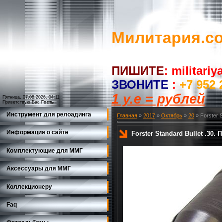
Милитария.c
ПИШИТЕ
:
militari
ЗВОНИТЕ
:
+7 952 
1 у.е = рублей
Пятница, 07.08.2026, 04:11
Приветствую Вас
Гость
Инструмент для релоадинга
Главная
»
2017
»
Октябрь
»
20
» Forster 
Информация о сайте
Forster Standard Bullet .30.
Комплектующие для ММГ
Аксессуары для ММГ
Коллекционеру
Faq