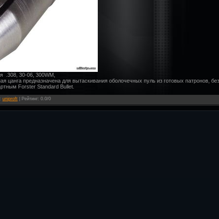
для .308, 30-06, 300WM,
ртная цанга предназначена для вытаскивания оболочечных пуль из готовых патронов, б
тным Forster Standard Bullet.
:
uniproft
|
Рейтинг
:
0.0
/
0