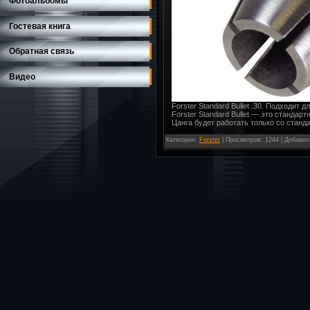
Фотоальбомы
Гостевая книга
Обратная связь
Видео
Forster Standard Bullet .30. Подходит 
Forster Standard Bullet — это станда
Цанга будет работать только со стандар
Категория
:
Forster
|
Просмотров
: 1244 |
Добавил