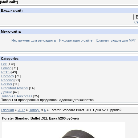
[
Мой сайт
]
Вход на сайт
В
Ст
Меню сайта
Инструмент для релоадинга
Информация о сайте
Комплектующие для ММГ
Categories
Lee
[178]
Lyman
[71]
RCBS
[49]
Hornady
[71]
Redding
[21]
Forster
[11]
Frankford Arsenal
[14]
Другие
[47]
Товары с Aliexpress
[25]
Товары от проверенных продавцов надлежащего качества.
Главная
»
2017
»
Ноябрь
»
6
» Forster Standard Bullet .311. Цена 5200 рублей
Forster Standard Bullet .311. Цена 5200 рублей