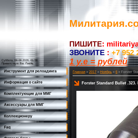
Милитария.c
ПИШИТЕ
:
militari
ЗВОНИТЕ
:
+7 952 
1 у.е = рублей
Суббота, 08.08.2026, 01:56
Приветствую Вас
Гость
Инструмент для релоадинга
Главная
»
2017
»
Ноябрь
»
6
» Forster Sta
Информация о сайте
Forster Standard Bullet .323
Комплектующие для ММГ
Аксессуары для ММГ
Коллекционеру
Faq