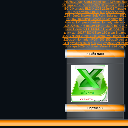
.243/6мм 90gr
Sierra Varminter .243/6mm
80gr
506 арт.26176
5mm 123gr/8
0 грамм 100 штук
ВС-0
Hornady ELD-X .308 212gr/13
7грамм
100 штук арт.3077 ВС-0
663
Speer Varmint
.224 45gr/2
9грамм Soft Point Spitz арт.1023
ВС
167 100 штук
Гильза 44 Magnum
под
боксер LP
пр-во Starline
Hornady Interlock
.338 225gr/14
6 грамм SP арт.3320 ВС-0
397
Пуля Hornady ELD-MATCH .264/6
554 100
штук
арт.26177
ВС-0
5мм 130 grain
6грамм
455
SPT арт.2620 ВС-0
Sierra Pro-Hunter .338
225gr/14
Hornady HPBT .308 155gr/10грамм
BTH
арт.3039 ВС-0
405
231
2грамм Soft Point
Spitz арт.1029 ВС
Speer Varmint .224 50gr3
прайс лист
Партнеры