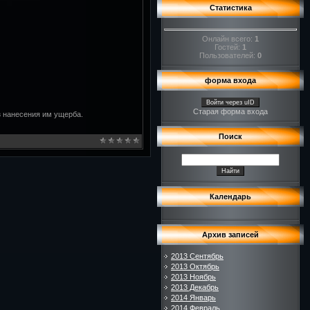
Статистика
Онлайн всего:
1
Гостей:
1
Пользователей:
0
форма входа
Войти через uID
Старая форма входа
ез нанесения им ущерба.
Поиск
Календарь
Архив записей
2013 Сентябрь
2013 Октябрь
2013 Ноябрь
2013 Декабрь
2014 Январь
2014 Февраль