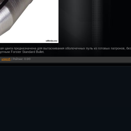
ртная цанга предназначена для вытаскивания оболочечных пуль из готовых патронов, б
тным Forster Standard Bullet.
:
uniproft
|
Рейтинг
:
0.0
/
0