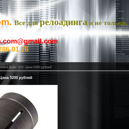
om.
релоадинга
Все для
и не только.
ya.com@gmail.com
286 01 76
ndard Bullet .323. Цена 5200 рублей
. Цена 5200 рублей