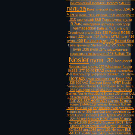
кинетический молоток Hornady
SAECO
гильза
32ACP
Кинетический молоток
Sierra
пуля
пуля .303 Brit
пуля .358
Wilson
пули
.310
хронограф
S&B
Пресс Lyman
9.3мм
калибровка
депулер
шелходер
Varmageddon
Ballistic Tip Hunting
5
пуля .323
Creedmoor
338 Federal
RCBS X
Lyman .223
пуля .404 Jeffery
MTM
пуля .416
пуля .22
пуля .458
Partition
Bonded Solid
7.62*25
Base
триммер
Starline
30-40
.366
пуля .338
пуля .375
расширитель
пуля .243
горлышка гтльзы
Ballistic Tip
Nosler
пуля .30
Accubond
капсюль
Воронка
270 Winchester
forster
8х68S
.277
30-40 KRAG
гильзы
пулелейка
458
Микрометр цифровой
300AAC
.243
пули
Hornady
пули винтовочные
Speer
PPU
338
300 AAC Blackout
Speer HPBT
Nosler
Varmagedon
Nosler E-TIP
Nosler RDF
Sierra
.264
Gexagon
44-40
357 SIG
44 RUSSIAN
Barnes
Nosler AccuBond
Гильза .38 short Colt
223 Remington
243
Norma Orix
22 HORNET
RDF
223
SST HORNADY
латунь
50 штук
новая
$IMAGE1$ Гильза Hornady 6.8 мм
Remi
цена 60 у.е
под боксер
пули для охоты
купить
пуля 308 калибра
винтовочные пули
9mm Luger
Hornady HAP
Пуля RWS Scorion
.224 69 gr/4
5грамм HPBT Match 50 штук
арт.2411868 ВС-0.276
4грамм HPBT
Пуля
Speer Target Match .224 52gr/3
100 штук
ВС-0.253 арт.1036 цена 101
Hornady ELD-
MATCH .264/6
5мм 147gr
Sierra GameKing