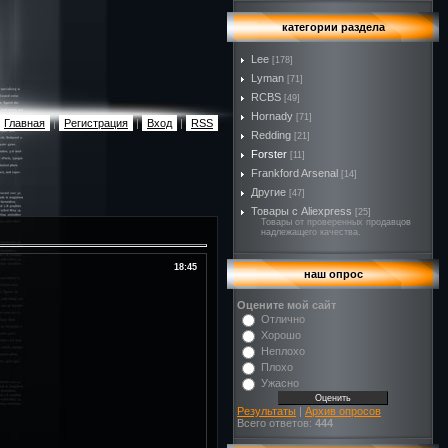
категории раздела
Lee
[178]
Lyman
[71]
RCBS
[49]
Hornady
[71]
Главная
|
Регистрация
|
Вход
|
RSS
Redding
[21]
Forster
[11]
Frankford Arsenal
[14]
Другие
[47]
Товары с Aliexpress
[25]
Товары от проверенных продавцов
надлежащего качества.
18:45
наш опрос
Оцените мой сайт
Отлично
Хорошо
Неплохо
Плохо
Ужасно
Результаты
|
Архив опросов
Всего ответов:
444