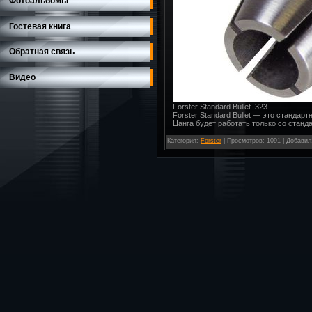
Фотоальбомы
Гостевая книга
Обратная связь
Видео
Forster Standard Bullet .323.
Forster Standard Bullet — это станда
Цанга будет работать только со стандар
Категория
:
Forster
|
Просмотров
: 1091 |
Добавил