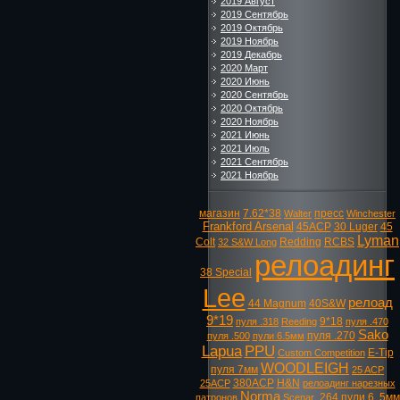
2019 Август
2019 Сентябрь
2019 Октябрь
2019 Ноябрь
2019 Декабрь
2020 Март
2020 Июнь
2020 Сентябрь
2020 Октябрь
2020 Ноябрь
2021 Июнь
2021 Июль
2021 Сентябрь
2021 Ноябрь
магазин
7.62*38
пресс
Walter
Winchester
Frankford Arsenal
45ACP
30 Luger
45
Lyman
Colt
Redding
RCBS
32 S&W Long
релоадинг
38 Special
Lee
релоад
44 Magnum
40S&W
9*19
9*18
пуля .318
Reeding
пуля .470
Sako
пуля .270
пуля .500
пули 6.5мм
Lapua
PPU
E-Tip
Custom Competition
WOODLEIGH
пуля 7мм
25 ACP
380ACP
H&N
25ACP
релоадинг нарезных
Norma
.264
пули 6. 5мм
патронов
Scenar