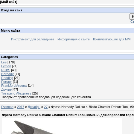
[
Мой сайт
]
Вход на сайт
В
Ст
Меню сайта
Инструмент для релоадинга
Информация о сайте
Комплектующие для ММГ
Categories
Lee
[178]
Lyman
[71]
RCBS
[49]
Hornady
[71]
Redding
[21]
Forster
[11]
Frankford Arsenal
[14]
Другие
[47]
Товары с Aliexpress
[25]
Товары от проверенных продавцов надлежащего качества.
Главная
»
2017
»
Декабрь
»
27
» Фреза Hornady Deluxe 4-Blade Chamfer Deburr Tool, #
Фреза Hornady Deluxe 4-Blade Chamfer Deburr Tool, #050117, для обработки гор