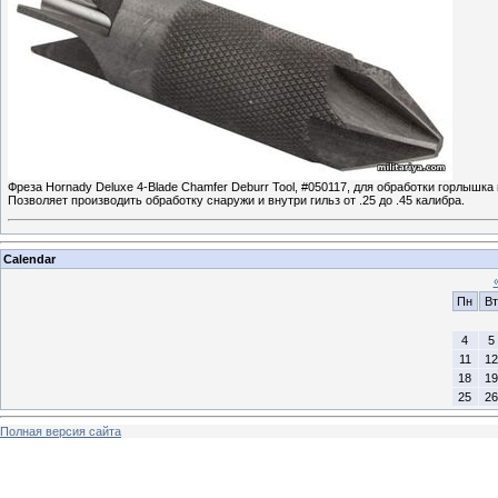
Фреза Hornady Deluxe 4-Blade Chamfer Deburr Tool, #050117, для обработки горлышка
Позволяет производить обработку снаружи и внутри гильз от .25 до .45 калибра.
Calendar
Пн
Вт
4
5
11
12
18
19
25
26
Полная версия сайта