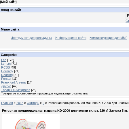
[
Мой сайт
]
Вход на сайт
В
Ст
Меню сайта
Инструмент для релоадинга
Информация о сайте
Комплектующие для ММГ
Categories
Lee
[178]
Lyman
[71]
RCBS
[49]
Hornady
[71]
Redding
[21]
Forster
[11]
Frankford Arsenal
[14]
Другие
[47]
Товары с Aliexpress
[25]
Товары от проверенных продавцов надлежащего качества.
Главная
»
2018
»
Октябрь
»
2
» Роторная полировальная машина KD-2000 для чистки гил
Роторная полировальная машина KD-2000 для чистки гильз, 220 V. Загузка 5 кг.